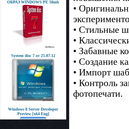
ОБРАЗ WINDOWS PE 50mb
• Оригинальн
эксперименто
• Стильные 
• Классическ
• Забавные к
System disc 7 от 25.07.12
• Создание к
• Импорт шаб
• Контроль з
фотопечати.
Windows 8 Server Developer
Preview [x64 Eng]