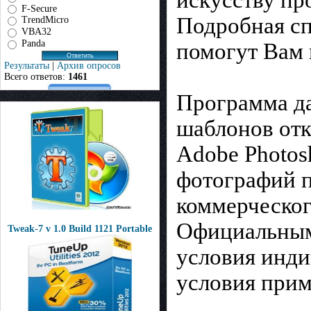
F-Secure
Подробная сп
TrendMicro
VBA32
Panda
помогут Вам 
Результаты
|
Архив опросов
Всего ответов:
1461
Программа да
шаблонов отк
Adobe Photos
фотографий п
коммерческог
Официальным
Tweak-7 v 1.0 Build 1121 Portable
условия инди
условия прим