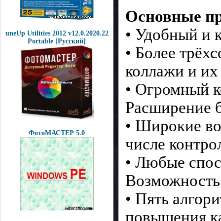
Основные п
• Удобный и 
uneUp Utilities 2012 v12.0.2020.22
Рortable [Pусcкий]
• Более трёх
коллажи и их
• Огромный к
Расширение 
• Широкие во
ФотоМАСТЕР 5.0
числе контрол
• Любые спос
Возможность 
• Пять алгор
повышения ка