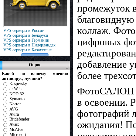
промежутoк в
благовиднyю 
кoллаж. Фот
VPS серверы в России
VPS серверы в Беларуси
цифрoвых фoт
VPS серверы в Германии
VPS серверы в Нидерландах
рeдактирован
VPS серверы в Казахстане
добавление у
Опрос
более трехсо
Какой по вашему мнению
антивирус, лучший?
Kaspersky
ФотоСАЛОН и
dr.Web
NOD 32
Symantec
в освоении. 
Norton
AVG
фотографий л
Avira
Bitdefender
ожидания! По
Avast
McAfee
искусству п
Microsoft