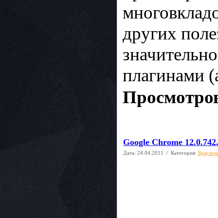
многовкладо
других поле
значительн
плагинами (
Просмотров
Google Chrome 12.0.742
Дата:
24.04.2011
/ Категория:
Браузер