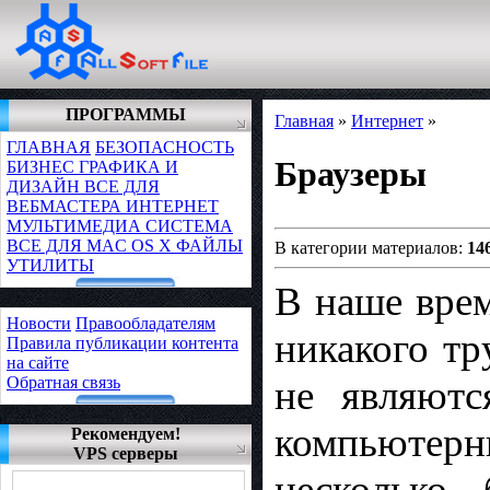
ПРОГРАММЫ
Главная
»
Интернет
»
ГЛАВНАЯ
БЕЗОПАСНОСТЬ
Браузеры
БИЗНЕС
ГРАФИКА И
ДИЗАЙН
ВСЕ ДЛЯ
ВЕБМАСТЕРА
ИНТЕРНЕТ
МУЛЬТИМЕДИА
СИСТЕМА
ВСЕ ДЛЯ MAC OS X
ФАЙЛЫ
В категории материалов:
14
УТИЛИТЫ
В наше врем
Новости
Правообладателям
никакого тр
Правила публикации контента
на сайте
Обратная связь
не являютс
компьютер
Рекомендуем!
VPS серверы
несколько 