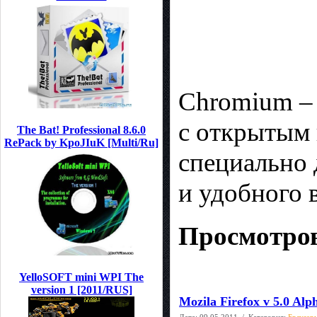
Chromium – 
с открытым 
The Bat! Professional 8.6.0
RePack by KpoJIuK [Multi/Ru]
специально 
и удобного 
Просмотров
YelloSOFT mini WPI The
version 1 [2011/RUS]
Мozila Firefox v 5.0 Alp
Дата:
09.05.2011
/ Категория:
Браузер