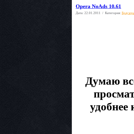
Opera NoAds 10.61
Дата:
22.01.2011
/ Категория:
Браузер
Думаю все
просмат
удобнее