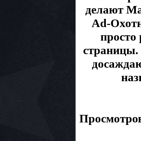
делают Ma
Ad-Охотн
просто
страницы.
досаждаю
наз
Просмотров