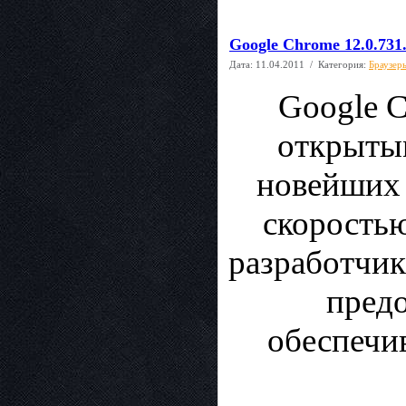
Google Chrome 12.0.731.
Дата:
11.04.2011
/ Категория:
Браузер
Google C
открыты
новейших 
скоростью
разработчик
пред
обеспечи