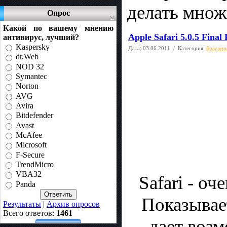
делать множ
Опрос
Какой по вашему мнению
Apple Safari 5.0.5 Final 
антивирус, лучший?
Kaspersky
Дата:
03.06.2011
/ Категория:
Браузер
dr.Web
NOD 32
Symantec
Norton
AVG
Avira
Bitdefender
Avast
McAfee
Microsoft
F-Secure
TrendMicro
VBA32
Safari - о
Panda
Показывае
Результаты
|
Архив опросов
Всего ответов:
1461
дает воз