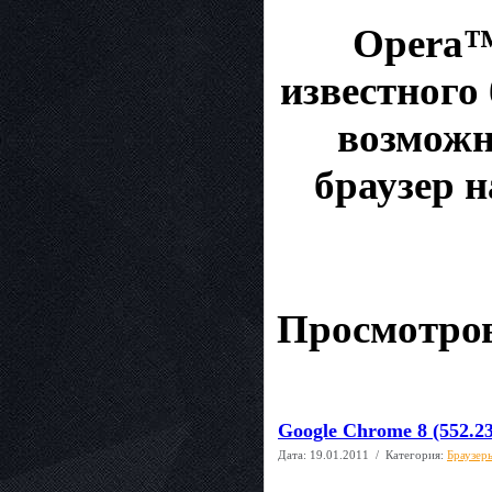
Opera™ 
известного
возможн
браузер 
Просмотров
Google Chrome 8 (552.2
Дата:
19.01.2011
/ Категория:
Браузер