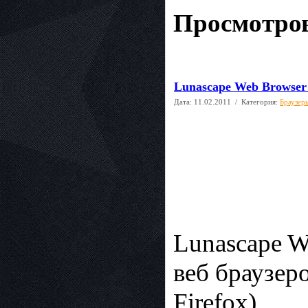
Просмотров
Lunascape Web Browser 
Дата:
11.02.2011
/ Категория:
Браузер
Lunascape W
веб браузер
Firefox),