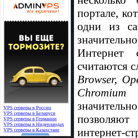
портале, ко
одни из са
значительн
Интернет 
считаются 
Browser, Op
Chromium P
значительно
VPS серверы в России
VPS серверы в Беларуси
позволяют 
VPS серверы в Германии
VPS серверы в Нидерландах
интернет-с
VPS серверы в Казахстане