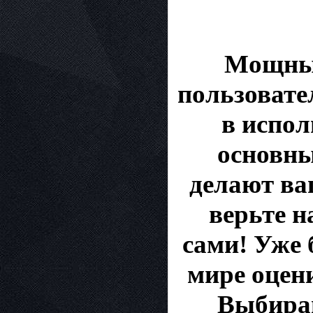
Мощный
пользовате
в испо
основны
делают ваш
верьте н
сами! Уже 
мире оцен
Выбирай