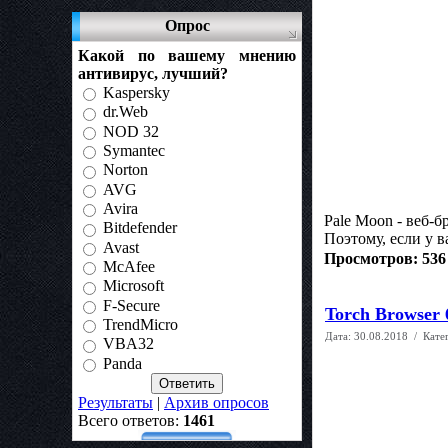
Опрос
Какой по вашему мнению
антивирус, лучший?
Kaspersky
dr.Web
NOD 32
Symantec
Norton
AVG
Avira
Pale Moon - веб-б
Bitdefender
Поэтому, если у в
Avast
Просмотров: 536
McAfee
Microsoft
F-Secure
Torch Browser 6
TrendMicro
Дата:
30.08.2018
/ Кате
VBA32
Panda
Результаты
|
Архив опросов
Всего ответов:
1461