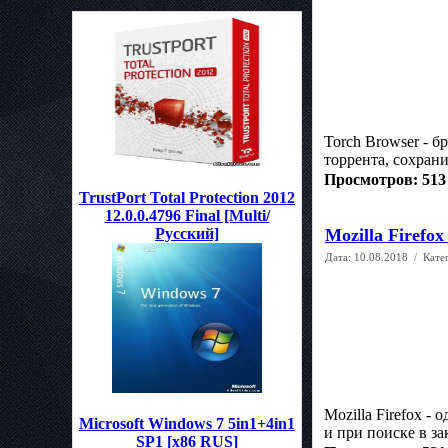
Torch Browser - 
торрента, сохрани
Просмотров: 513
TrustPort Total Protection 2012
12.0.0.4796 Final [Multi/
Mozilla Firefox
Русский]
Дата:
10.08.2018
/ Кате
Mozilla Firefox -
Microsoft Windows 7 5in1+4in1
и при поиске в за
SP1 [x86 RUS]