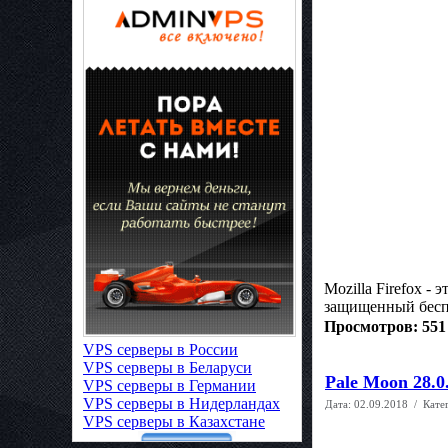
Mozilla Firefox -
защищенный бесп
Просмотров: 551
VPS серверы в России
VPS серверы в Беларуси
Pale Moon 28.0.
VPS серверы в Германии
VPS серверы в Нидерландах
Дата:
02.09.2018
/ Кате
VPS серверы в Казахстане