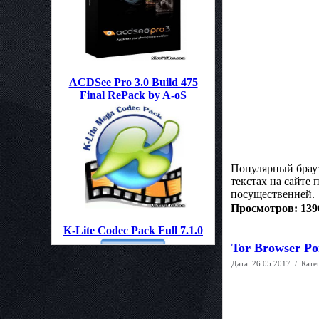
ACDSee Pro 3.0 Build 475
Final RePack by A-oS
Популярный брауз
текстах на сайте
посущественней.
Просмотров: 139
K-Lite Codec Pack Full 7.1.0
Tor Browser Po
Дата:
26.05.2017
/ Кате