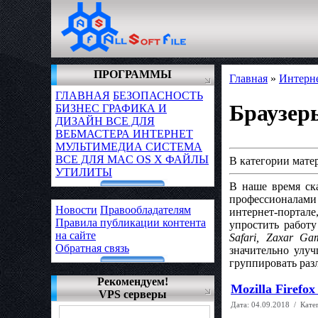
ПРОГРАММЫ
Главная
»
Интерн
ГЛАВНАЯ
БЕЗОПАСНОСТЬ
Браузер
БИЗНЕС
ГРАФИКА И
ДИЗАЙН
ВСЕ ДЛЯ
ВЕБМАСТЕРА
ИНТЕРНЕТ
МУЛЬТИМЕДИА
СИСТЕМА
ВСЕ ДЛЯ MAC OS X
ФАЙЛЫ
В категории мате
УТИЛИТЫ
В наше время ска
профессионалами 
Новости
Правообладателям
интернет-портале
Правила публикации контента
упростить работ
на сайте
Safari, Zaxar Ga
Обратная связь
значительно улуч
группировать раз
Рекомендуем!
Mozilla Firefox
VPS серверы
Дата:
04.09.2018
/ Кате