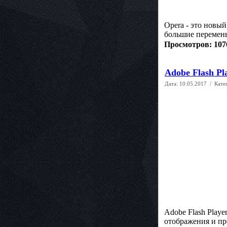
Opera - это новый
большие перемены
Просмотров: 107
Adobe Flash Pla
Дата:
10.05.2017
/ Кате
Adobe Flash Playe
отображения и пр