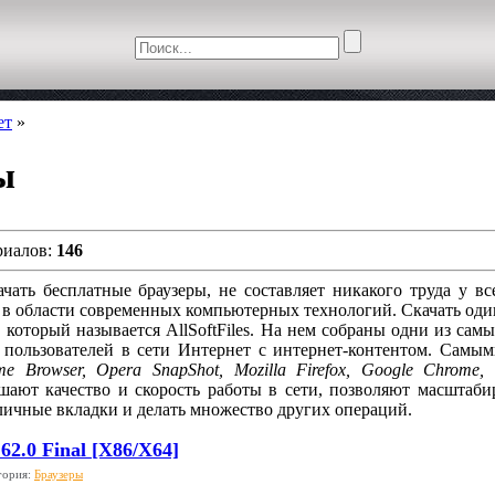
ет
»
ы
риалов:
146
чать бесплатные браузеры, не составляет никакого труда у вс
в области современных компьютерных технологий. Скачать один
, который называется AllSoftFiles. На нем собраны одни из са
у пользователей в сети Интернет с интернет-контентом. Сам
me Browser, Opera SnapShot, Mozilla Firefox, Google Chrome,
шают качество и скорость работы в сети, позволяют масштабир
личные вкладки и делать множество других операций.
 62.0 Final [X86/X64]
гория:
Браузеры