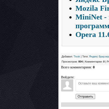
Мozila Fir
MiniNet -
программ
Opera 11.
Добавил:
Tivok
| Теги:
Яндекс Браузер
Просмотров:
804
| Комментарии:
0
| Р
Всего комментариев
:
0
Войдите:
Отправить