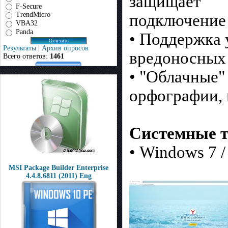
защищает
F-Secure
TrendMicro
подключение 
VBA32
Panda
• Поддержка 
Результаты
|
Архив опросов
вредоносных
Всего ответов:
1461
• "Облачные"
орфографии, 
Системные т
• Windows 7 / 
MSI Package Builder Enterprise
4.4.8.6811 (2011) Eng