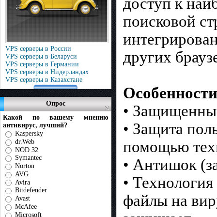
доступ к наи
поисковой ст
интегрирован
VPS серверы в России
других браузе
VPS серверы в Беларуси
VPS серверы в Германии
VPS серверы в Нидерландах
VPS серверы в Казахстане
Особенности
Опрос
• Защищенный
Какой по вашему мнению
• Защита пол
антивирус, лучший?
Kaspersky
dr.Web
помощью тех
NOD 32
Symantec
• Антишок (з
Norton
AVG
• Технология
Avira
Bitdefender
файлы на вир
Avast
McAfee
Microsoft