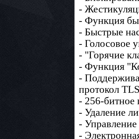
- Жестикуля
- Функция бы
- Быстрые на
- Голосовое 
- "Горячие к
- Функция "К
- Поддержива
протокол TLS 
- 256-битное
- Удаление л
- Управление 
- Электронна