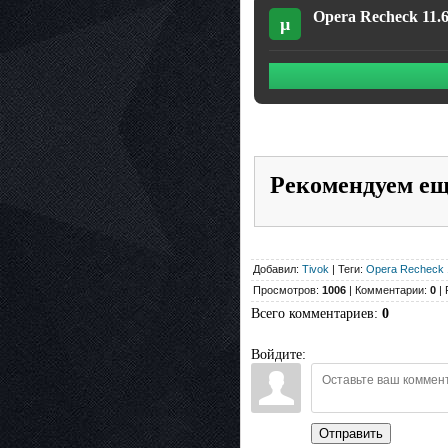
Opera Recheck 11.6
µ
Рекомендуем е
Добавил:
Tivok
| Теги:
Opera Recheck 
Просмотров:
1006
| Комментарии:
0
| 
Всего комментариев
:
0
Войдите:
Отправить