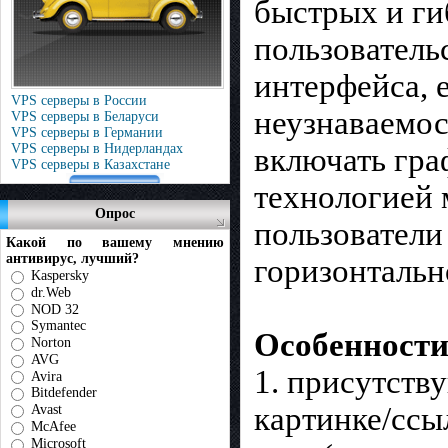
быстрых и ги
пользователь
интерфейса, 
VPS серверы в России
неузнаваемос
VPS серверы в Беларуси
VPS серверы в Германии
VPS серверы в Нидерландах
включать гра
VPS серверы в Казахстане
технологией 
Опрос
пользователи
Какой по вашему мнению
антивирус, лучший?
горизонтальн
Kaspersky
dr.Web
NOD 32
Symantec
Особенности
Norton
AVG
1. присутств
Avira
Bitdefender
картинке/ссыл
Avast
McAfee
Microsoft