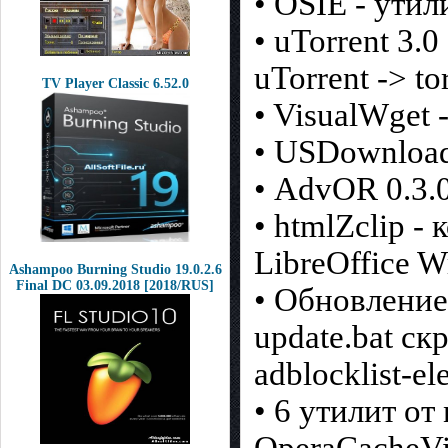
• OSIE - утил
• uTorrent 3.
uTorrent -> to
TV Player Classic 6.52.0
• VisualWget 
• USDownload
• AdvOR 0.3.0
• htmlZclip -
LibreOffice 
Ashampoo Burning Studio 19.0.2.6
Final DC 03.09.2018 [2018/RUS]
• Обновление
update.bat скр
adblocklist-el
• 6 утилит от 
OperaCacheVi