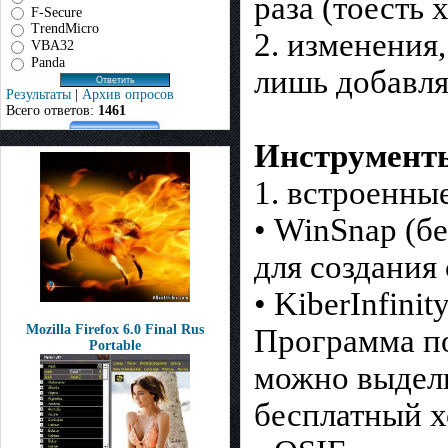
раза (тоесть 
F-Secure
TrendMicro
2. изменения
VBA32
Panda
лишь добавл
Результаты
|
Архив опросов
Всего ответов:
1461
Инструменты
1. встроенные
• WinSnap (б
для создания
• KiberInfini
Mozilla Firefox 6.0 Final Rus
Программа по
Portable
можно выдели
бесплатный х