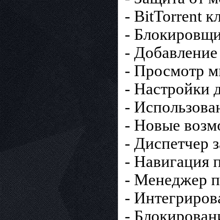
- BitTorrent к
- Блокировщ
- Добавление
- Просмотр 
- Настройки 
- Использова
- Новые возм
- Диспетчер 
- Навигация 
- Менеджер 
- Интегриро
- Блокирова