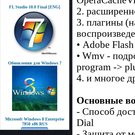
FL Studio 10.0 Final [ENG]
2. расширенно
3. плагины (н
воспроизведе
• Adobe Flash
• Wmv - подр
Обновления для Windows 7
program -> pl
4. и многое др
Основные в
- Cпособ дос
Microsoft Windows 8 Enterprise
Dial
7850 x86 RUS
- Защита от 