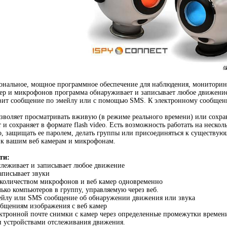
ональное, мощное программное обеспечение для наблюдения, мониторинг
р и микрофонов программа обнаруживает и записывает любое движение 
вит сообщение по эмейлу или с помощью SMS. К электронному сообщен
зволяет просматривать вживую (в режиме реального времени) или сохран
 и сохраняет в формате flash video. Есть возможность работать на неско
, защищать ее паролем, делать группы или присоединяться к существующ
 к вашим веб камерам и микрофонам.
ти:
слеживает и записывает любое движение
аписывает звуки
 количеством микрофонов и веб камер одновременно
лько компьютеров в группу, управляемую через веб.
мейлу или SMS сообщение об обнаружении движения или звука
общениям изображения с веб камер
ектронной почте снимки с камер через определенные промежутки времен
и устройствами отслеживания движения.