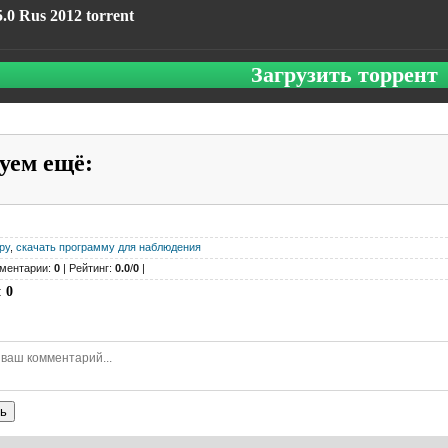
5.0 Rus 2012 torrent
Загрузить торрент
уем ещё
:
py
,
скачать программу для наблюдения
ментарии:
0
| Рейтинг:
0.0
/
0
|
:
0
ь