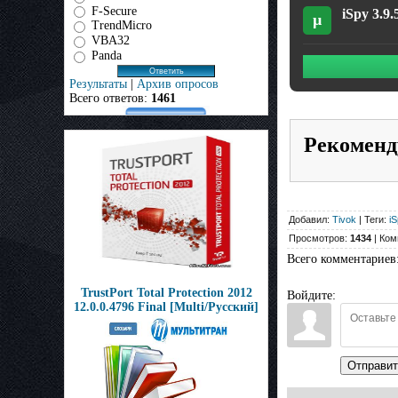
F-Secure
iSpy 3.9.
µ
TrendMicro
VBA32
Panda
Результаты
|
Архив опросов
Всего ответов:
1461
Рекоменд
Добавил:
Tivok
| Теги:
iS
Просмотров:
1434
| Ком
Всего комментариев
TrustPort Total Protection 2012
Войдите:
12.0.0.4796 Final [Multi/Русский]
Отправит