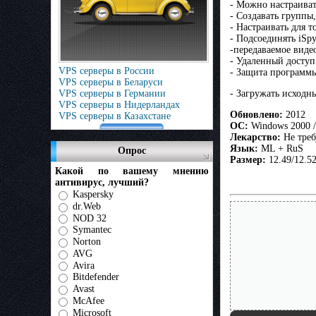
- Можно настраива
- Создавать группы
- Настраивать для т
- Подсоединять iSpy
-передаваемое виде
- Удаленный доступ
VPS серверы в России
- Защита программ
VPS серверы в Беларуси
VPS серверы в Германии
- Загружать исходн
VPS серверы в Нидерландах
Обновлено:
2012
VPS серверы в Казахстане
ОС:
Windows 2000 / 
Лекарство:
Не треб
Язык:
ML + RuS
Опрос
Размер:
12.49/12.5
Какой по вашему мнению
антивирус, лучший?
Kaspersky
dr.Web
NOD 32
Symantec
Norton
AVG
Avira
Bitdefender
Avast
McAfee
Microsoft