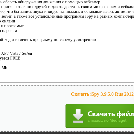
ть область обнаружения движения с помощью вебкамер
, приглашать в них друзей и давать доступ к своим микрофонам и вебка
ого, что бы запись звука и видео начиналась и останавливалась автомати
 server, а также все установленные программы iSpy на разных компьютера
о онлайн
 к программе
ы паролем
ый код и изменять программу по-своему усмотрению.
XP / Vista / Se7en
уется FREE
2 Mb
Скачать iSpy 3.9.5.0 Rus 2012