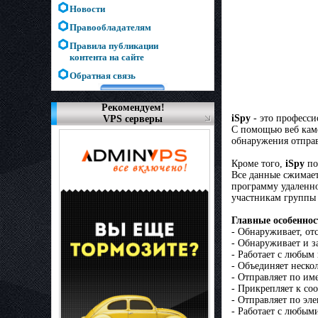
Новости
Правообладателям
Правила публикации
контента на сайте
Обратная связь
Рекомендуем!
iSpy
- это професси
VPS серверы
С помощью веб каме
обнаружения отпра
Кроме того,
iSpy
по
Все данные сжимает
программу удаленно
участникам группы
Главные особеннос
- Обнаруживает, от
- Обнаруживает и з
- Работает с любым
- Объединяет неско
- Отправляет по и
- Прикрепляет к со
- Отправляет по эл
- Работает с любым