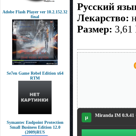
Русский язы
Adobe Flash Player ver 10.2.152.32
Лекарство:
н
final
Размер:
3,61
Se7en Game Rebel Edition x64
RTM
Miranda IM 0.9.41 
µ
Symantec Endpoint Protection
Small Business Edition 12.0
(2009)RUS