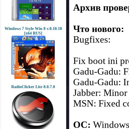
Архив прове
Что нового:
Windows 7 Style Win 8 v.0.10.10
[x64 RUS]
Bugfixes:
Fix boot ini p
Gadu-Gadu: Fi
Gadu-Gadu: Im
RadioClicker Lite 8.0.7.0
Jabber: Minor 
MSN: Fixed co
ОС:
Windows N