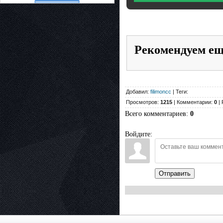
Рекомендуем е
Добавил:
filimoncc
| Теги:
Просмотров:
1215
| Комментарии:
0
| 
Всего комментариев
:
0
Войдите:
Отправить