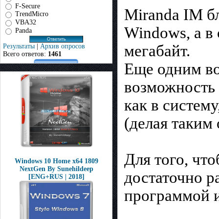
F-Secure
Miranda IM б
TrendMicro
VBA32
Windows, а в
Panda
мегабайт.
Результаты
|
Архив опросов
Всего ответов:
1461
Еще одним в
возможность 
как в систем
(делая таким
Для того, чт
Windows 10 Home x64 1809
NextGen By Sunehildeep
достаточно р
[ENG+RUS | 2018]
программой и