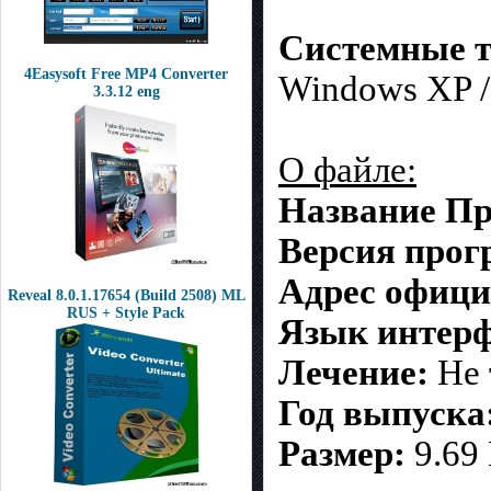
С
истемные т
4Easysoft Free MP4 Converter
Windows XP / 
3.3.12 eng
О файле:
Название П
Версия про
Адрес офици
Reveal 8.0.1.17654 (Build 2508) ML
RUS + Style Pack
Язык интерф
Лечение:
Не 
Год выпуска
Размер:
9.69