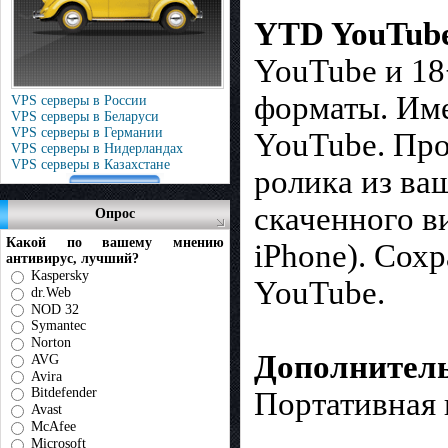
YTD YouTube
YouTube и 18
форматы. Име
VPS серверы в России
VPS серверы в Беларуси
VPS серверы в Германии
YouTube. Про
VPS серверы в Нидерландах
VPS серверы в Казахстане
ролика из ва
скаченного в
Опрос
Какой по вашему мнению
iPhone). Сох
антивирус, лучший?
Kaspersky
YouTube.
dr.Web
NOD 32
Symantec
Norton
Дополнител
AVG
Avira
Bitdefender
Портативная 
Avast
McAfee
Microsoft