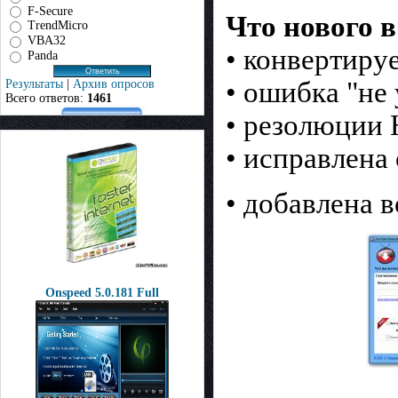
F-Secure
Что нового в
TrendMicro
VBA32
• конвертиру
Panda
• ошибка "не
Результаты
|
Архив опросов
Всего ответов:
1461
• резолюции 
• исправлена
• добавлена 
Onspeed 5.0.181 Full