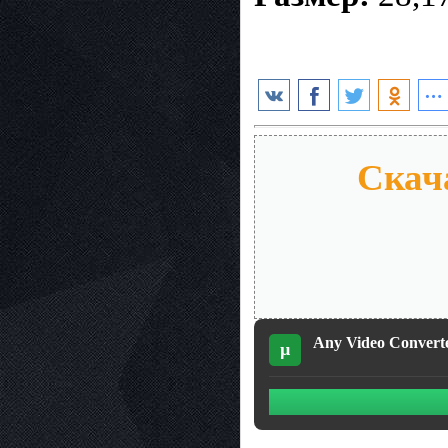
Скача
Any Video Converter
µ