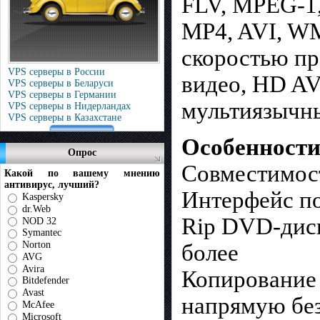
FLV, MPEG-1
MP4, AVI, WM
скоростью пр
VPS серверы в России
видео, HD A
VPS серверы в Беларуси
VPS серверы в Германии
мультиязычны
VPS серверы в Нидерландах
VPS серверы в Казахстане
Особенности 
Опрос
Совместимост
Какой по вашему мнению
антивирус, лучший?
Интерфейс по
Kaspersky
dr.Web
Rip DVD-диск
NOD 32
Symantec
Norton
более
AVG
Avira
Копирование
Bitdefender
Avast
напрямую без
McAfee
Microsoft