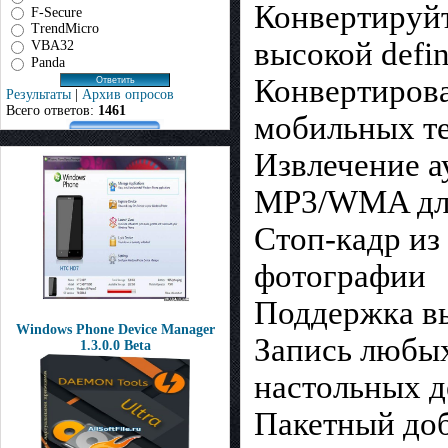
Конвертируйт
F-Secure
TrendMicro
высокой defin
VBA32
Panda
Конвертирова
Результаты
|
Архив опросов
Всего ответов:
1461
мобильных т
Извлечение а
MP3/WMA дл
Стоп-кадр из
фотографии
Поддержка вы
Windows Phone Device Manager
Запись любых
1.3.0.0 Beta
настольных д
Пакетный доб