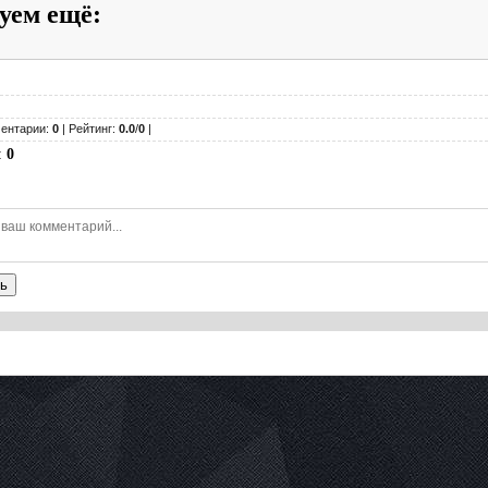
уем ещё
:
ентарии:
0
| Рейтинг:
0.0
/
0
|
:
0
ь