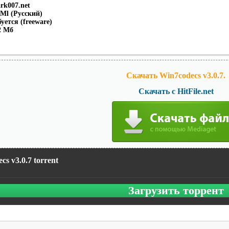
rk007.net
Ml (Русский)
уется (freeware)
2 Мб
Скачать Win7codecs v3.0.7.
Скачать с HitFile.net
cs v3.0.7 torrent
Загрузить торрент