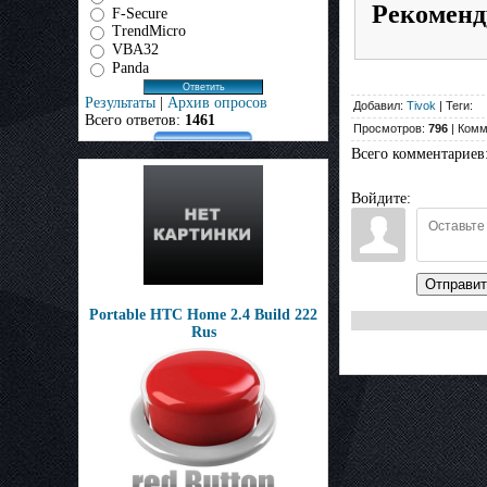
Рекоменд
F-Secure
TrendMicro
VBA32
Panda
Результаты
|
Архив опросов
Добавил:
Tivok
| Теги:
Всего ответов:
1461
Просмотров:
796
| Комм
Всего комментариев
Войдите:
Отправит
Portable HTC Home 2.4 Build 222
Rus