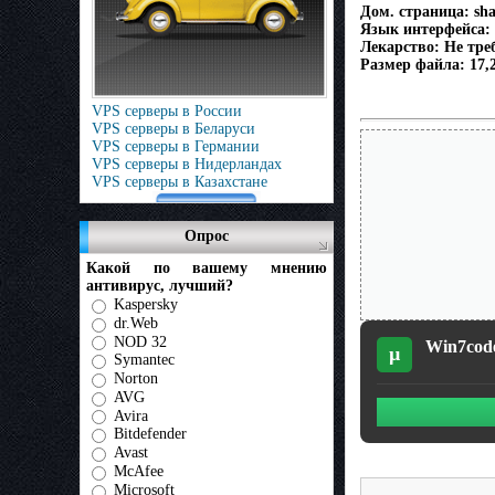
Дом. страница: sha
Язык интерфейса: 
Лекарство: Не треб
Размер файла: 17,
VPS серверы в России
VPS серверы в Беларуси
VPS серверы в Германии
VPS серверы в Нидерландах
VPS серверы в Казахстане
Опрос
Какой по вашему мнению
антивирус, лучший?
Kaspersky
dr.Web
NOD 32
Win7code
µ
Symantec
Norton
AVG
Avira
Bitdefender
Avast
McAfee
Microsoft