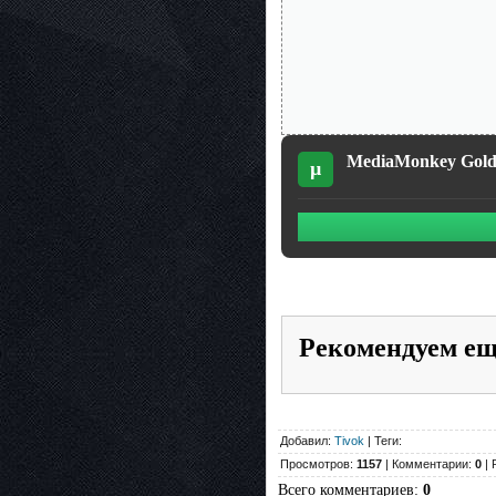
MediaMonkey Gold 
µ
Рекомендуем е
Добавил:
Tivok
| Теги:
Просмотров:
1157
| Комментарии:
0
| 
Всего комментариев
:
0