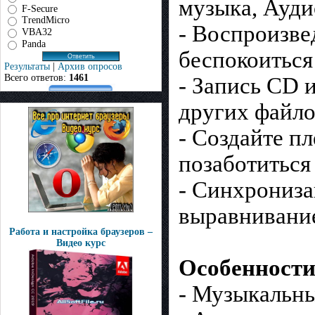
музыка, Ауди
F-Secure
TrendMicro
- Воспроизве
VBA32
Panda
беспокоиться
Результаты
|
Архив опросов
Всего ответов:
1461
- Запись CD
других файло
- Создайте п
позаботиться
- Синхрониза
выравнивание
Работа и настройка браузеров –
Видео курс
Особенности
- Музыкальный