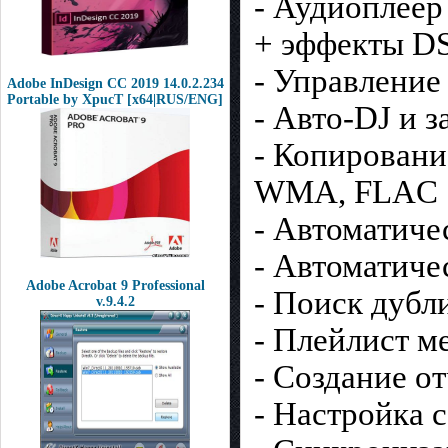
- Аудиоплеер
+ эффекты D
- Управление
Adobe InDesign CC 2019 14.0.2.234
Portable by XpucT [x64|RUS/ENG]
- Авто-DJ и
- Копировани
WMA, FLAC
- Автоматиче
- Автоматиче
Adobe Acrobat 9 Professional
- Поиск дубл
v.9.4.2
- Плейлист м
- Создание от
- Настройка 