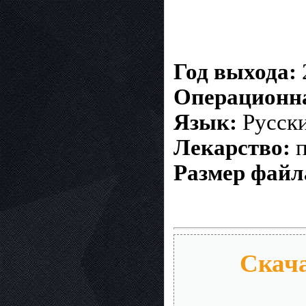
Год выхода:
Операционна
Язык:
Русски
Лекарство:
п
Р
азмер файл
Скача