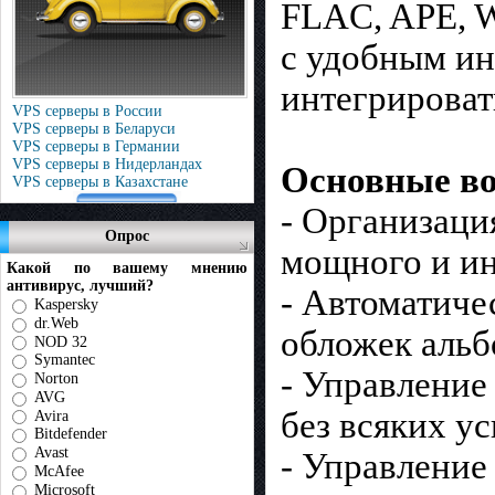
FLAC, APE, 
с удобным и
интегрировать
VPS серверы в России
VPS серверы в Беларуси
VPS серверы в Германии
VPS серверы в Нидерландах
Основные в
VPS серверы в Казахстане
- Организаци
Опрос
мощного и ин
Какой по вашему мнению
антивирус, лучший?
- Автоматиче
Kaspersky
dr.Web
обложек альб
NOD 32
Symantec
- Управление
Norton
AVG
без всяких ус
Avira
Bitdefender
Avast
- Управление
McAfee
Microsoft