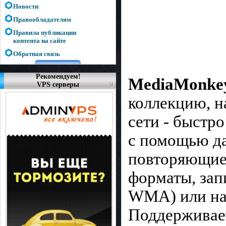
Новости
Правообладателям
Правила публикации
контента на сайте
Обратная связь
Рекомендуем!
MediaMonke
VPS серверы
коллекцию, н
сети - быстр
с помощью да
повторяющиес
форматы, зап
WMA) или на 
Поддерживае