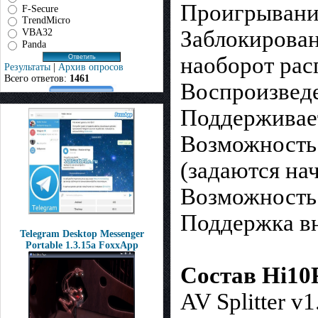
Проигрывание
F-Secure
TrendMicro
Заблокирован
VBA32
Panda
наоборот рас
Результаты
|
Архив опросов
Всего ответов:
1461
Воспроизведе
Поддерживает
Возможность 
(задаются на
Возможность
Поддержка в
Telegram Desktop Messenger
Portable 1.3.15a FoxxApp
Состав Hi10
AV Splitter v1