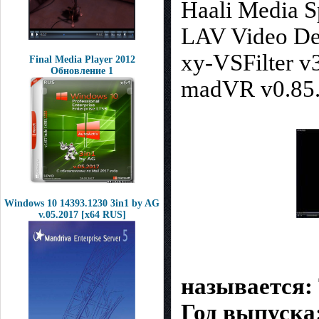
Haali Media Sp
LAV Video De
xy-VSFilter v
Final Media Player 2012
Обновление 1
madVR v0.85
Windows 10 14393.1230 3in1 by AG
v.05.2017 [x64 RUS]
называется:
Год выпуска