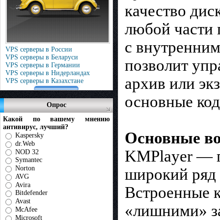
качество дис
любой части 
с внутренним
VPS серверы в России
VPS серверы в Беларуси
позволит упр
VPS серверы в Германии
VPS серверы в Нидерландах
архив или эк
VPS серверы в Казахстане
основные код
Опрос
Какой по вашему мнению
антивирус, лучший?
Основные во
Kaspersky
dr.Web
KMPlayer — 
NOD 32
Symantec
Norton
широкий ряд 
AVG
Avira
Встроенные к
Bitdefender
Avast
«лишними» за
McAfee
Microsoft