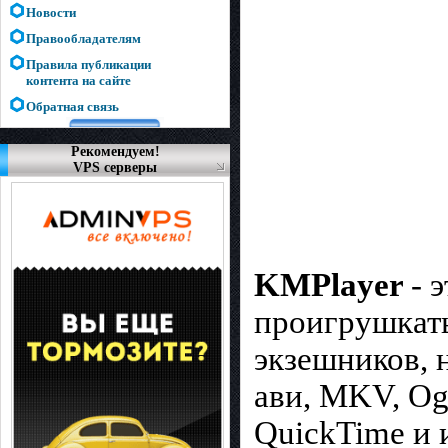
Новости
Правообладателям
Правила публикации
контента на сайте
Обратная связь
Рекомендуем!
VPS серверы
KMPlayer
- 
проигрушкать
экзешников, 
ави, MKV, Og
QuickTime и 