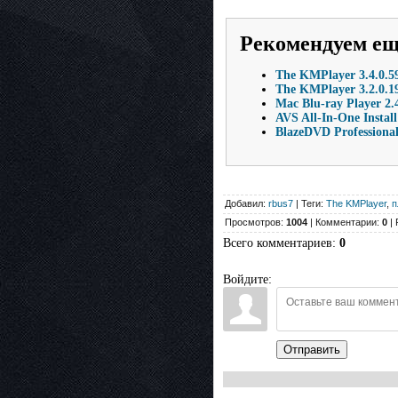
Рекомендуем е
The KMPlayer 3.4.0.59
The KMPlayer 3.2.0.1
Mac Blu-ray Player 2
AVS All-In-One Install
BlazeDVD Professional
Добавил:
rbus7
| Теги:
The KMPlayer
,
п
Просмотров:
1004
| Комментарии:
0
| 
Всего комментариев
:
0
Войдите:
Отправить