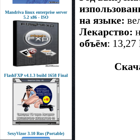
изпользован
Mandriva linux enterprise server
на языке:
вел
5.2 x86 - ISO
Лекарство:
н
объём
: 13,27
Скача
FlashFXP v4.1.3 build 1658 Final
SexyVizor 3.10 Rus (Portable)