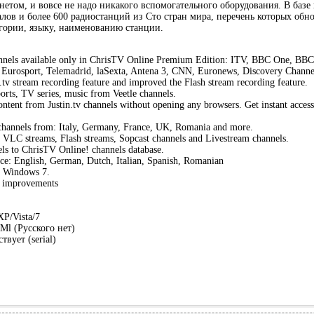
нетом, и вовсе не надо никакого вспомогательного оборудования. В базе
лов и более 600 радиостанций из Сто стран мира, перечень которых обно
тегории, языку, наименованию станции.
els available only in ChrisTV Online Premium Edition: ITV, BBC One, BBC 
urosport, Telemadrid, laSexta, Antena 3, CNN, Euronews, Discovery Channel 
tv stream recording feature and improved the Flash stream recording feature.
rts, TV series, music from Veetle channels.
ntent from Justin.tv channels without opening any browsers. Get instant access
nnels from: Italy, Germany, France, UK, Romania and more.
 VLC streams, Flash streams, Sopcast channels and Livestream channels.
s to ChrisTV Online! channels database.
ace: English, German, Dutch, Italian, Spanish, Romanian
r Windows 7.
d improvements
P/Vista/7
Ml (Русского нет)
вует (serial)