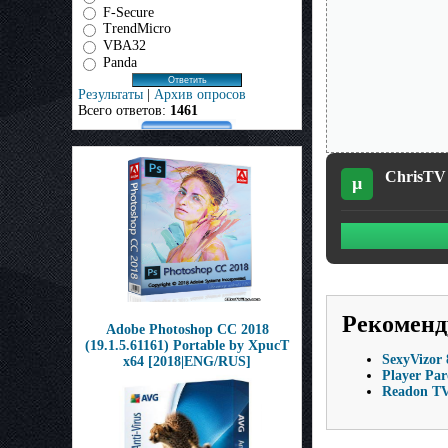
F-Secure
TrendMicro
VBA32
Panda
Результаты
|
Архив опросов
Всего ответов:
1461
ChrisTV 
µ
Рекоменд
Adobe Photoshop CC 2018
(19.1.5.61161) Portable by XpucT
SexyVizor 
x64 [2018|ENG/RUS]
Player Par
Readon TV 