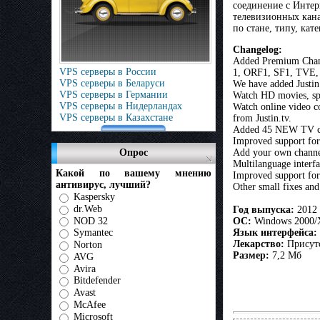
соединение с Интер
телевизионных кана
по стане, типу, ка
Changelog:
Added Premium Chann
VPS серверы в России
1, ORF1, SF1, TVE, E
VPS серверы в Беларуси
We have added Justin.
VPS серверы в Германии
Watch HD movies, spo
VPS серверы в Нидерландах
Watch online video co
VPS серверы в Казахстане
from Justin.tv.
Added 45 NEW TV cha
Improved support for
Опрос
Add your own channel
Multilanguage interf
Какой по вашему мнению
Improved support fo
антивирус, лучший?
Other small fixes an
Kaspersky
dr.Web
Год выпуска:
2012
NOD 32
ОС:
Windows 2000/X
Язык интерфейса:
Symantec
Лекарство:
Присутст
Norton
Размер:
7,2 Мб
AVG
Avira
Bitdefender
Avast
McAfee
Microsoft