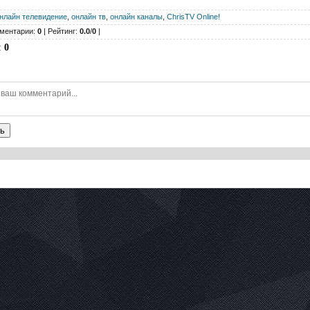
нлайн телевидение
,
онлайн тв
,
онлайн каналы
,
ChrisTV Online!
ментарии:
0
| Рейтинг:
0.0
/
0
|
:
0
ь