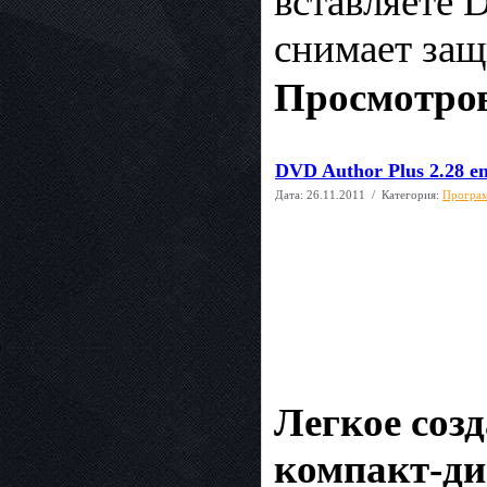
вставляете 
снимает защ
Просмотров
DVD Author Plus 2.28 e
Дата:
26.11.2011
/ Категория:
Програм
Легкое соз
компакт-ди