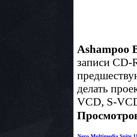
Ashampoo B
записи CD-
предшествую
делать прое
VCD, S-VCD 
Просмотров
Nero Multimedia Suite 1