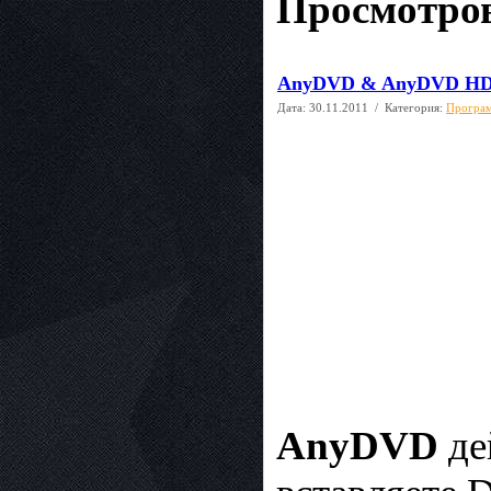
Просмотров
AnyDVD & AnyDVD HD v
Дата:
30.11.2011
/ Категория:
Програм
AnyDVD
де