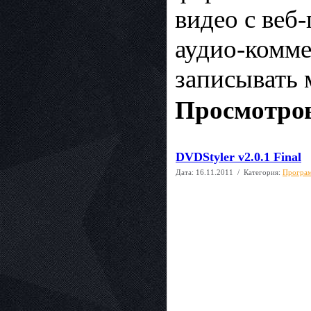
видео с веб
аудио-комме
записывать 
Просмотров
DVDStyler v2.0.1 Final
Дата:
16.11.2011
/ Категория:
Програм