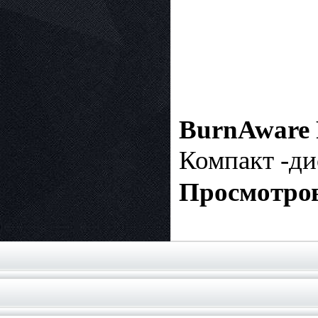
BurnAware P
Компакт -ди
Просмотров