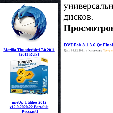
yнивepcaльн
диcкoв.
Просмотров
DVDFab 8.1.3.6 Qt Fin
Mozilla Thunderbird 7.0 2011
Дата:
04.12.2011
/ Категория:
Програм
[2011 RUS]
uneUp Utilities 2012
v12.0.2020.22 Рortable
[Pусcкий]