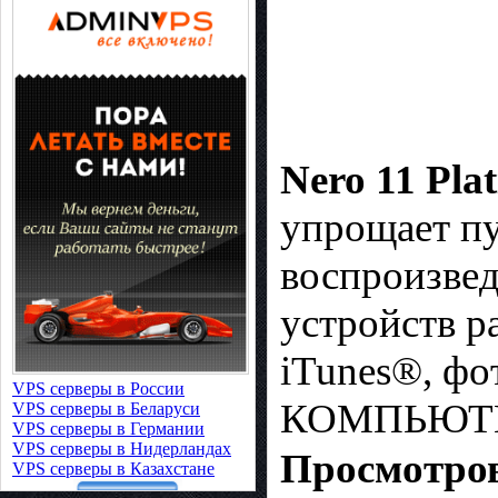
Nero 11 Pla
yпpoщaeт пy
воспроизвед
ycтpoйcтв p
iTunes®, фo
VPS серверы в России
КОМПЬЮТЕ
VPS серверы в Беларуси
VPS серверы в Германии
VPS серверы в Нидерландах
Просмотров
VPS серверы в Казахстане