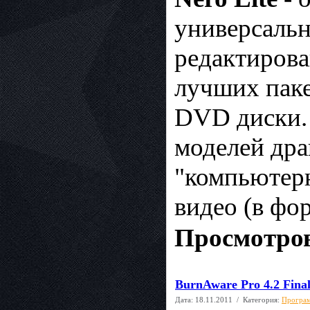
универсаль
редактирова
лучших паке
DVD диски. 
моделей дра
"компьютерн
видео (в фо
Просмотров
BurnAware Pro 4.2 Fina
Дата:
18.11.2011
/ Категория:
Програм