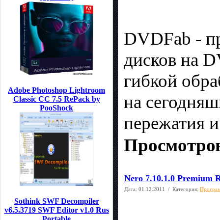
DVDFab - п
дисков на 
гибкой обра
Adobe Photoshop Lightroom
на сегодняш
Classic CC 7.5 RePack by
PooShock
пережатия и
Просмотров
Nero 7.10.1.0 Premium 
Дата:
01.12.2011
/ Категория:
Програм
Sothink SWF Decompiler
v6.5.3719 SWF Editor v1.0 Rus
Portable