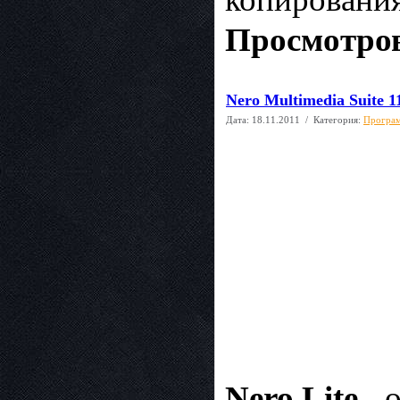
Просмотров
Nero Multimedia Suite 11
Дата:
18.11.2011
/ Категория:
Програм
Nero Lite
- 