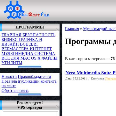
ПРОГРАММЫ
Главная
»
Мультимедийные
ГЛАВНАЯ
БЕЗОПАСНОСТЬ
Программы д
БИЗНЕС
ГРАФИКА И
ДИЗАЙН
ВСЕ ДЛЯ
ВЕБМАСТЕРА
ИНТЕРНЕТ
МУЛЬТИМЕДИА
СИСТЕМА
ВСЕ ДЛЯ MAC OS X
ФАЙЛЫ
В категории материалов:
76
УТИЛИТЫ
Nero Multimedia Suite P
Новости
Правообладателям
Дата:
05.12.2011
/ Категория:
Програм
Правила публикации контента
на сайте
Обратная связь
Рекомендуем!
VPS серверы