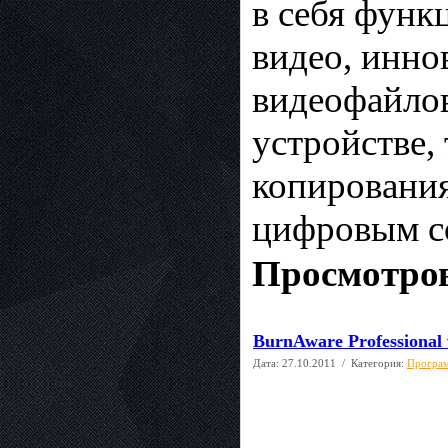
в себя функ
видео, инн
видеофайло
устройстве,
копирования
цифровым с
Просмотров
BurnAware Professional 
Дата:
27.10.2011
/ Категория:
Програм