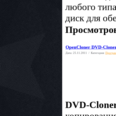
любого типа
диск для об
Просмотров
OpenCloner DVD-Cloner 
Дата:
25.11.2011
/ Категория:
Програм
DVD-Clone
копирования