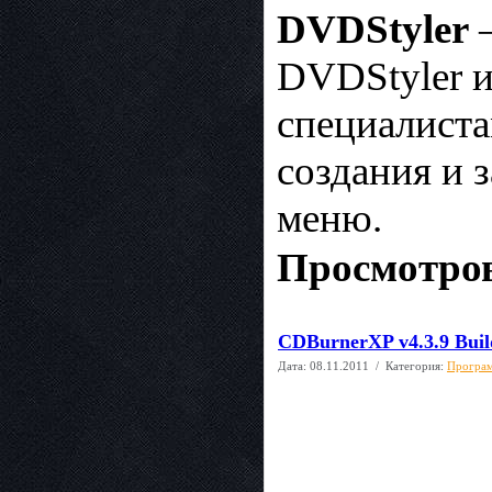
DVDStyler
—
DVDStyler и
специалиста
создания и 
меню.
Просмотров
CDBurnerXP v4.3.9 Buil
Дата:
08.11.2011
/ Категория:
Програм