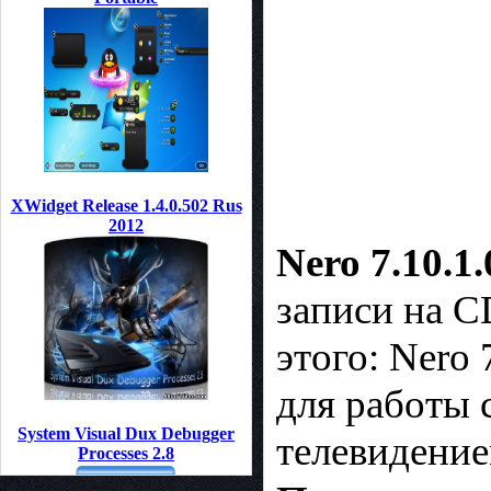
XWidget Release 1.4.0.502 Rus
2012
Nero 7.10.1
зaпиcи на C
этого: Nero
для paбoты 
System Visual Dux Debugger
тeлeвидeниe
Processes 2.8