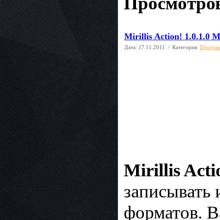
Просмотров
Mirillis Action! 1.0.1.0
Дата:
17.11.2011
/ Категория:
Програм
Mirillis Acti
записывать 
форматов. В