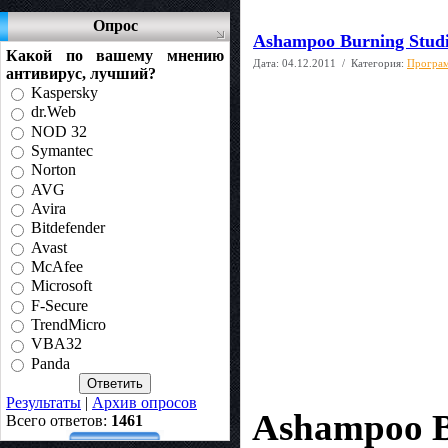
Опрос
Ashampoo Burning Studi
Какой по вашему мнению
Дата:
04.12.2011
/ Категория:
Програм
антивирус, лучший?
Kaspersky
dr.Web
NOD 32
Symantec
Norton
AVG
Avira
Bitdefender
Avast
McAfee
Microsoft
F-Secure
TrendMicro
VBA32
Panda
Результаты
|
Архив опросов
Ashampoo B
Всего ответов:
1461