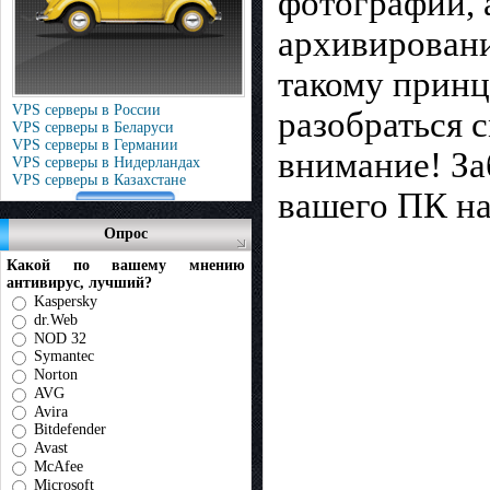
фотографии, 
архивировани
такому принц
VPS серверы в России
разобраться 
VPS серверы в Беларуси
VPS серверы в Германии
внимание! За
VPS серверы в Нидерландах
VPS серверы в Казахстане
вашего ПК на
Опрос
Какой по вашему мнению
антивирус, лучший?
Kaspersky
dr.Web
NOD 32
Symantec
Norton
AVG
Avira
Bitdefender
Avast
McAfee
Microsoft