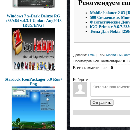
Рекомендуем е
Mobile balance 2.83 [
Windows 7 x-Dark Deluxe RG
500 Свеженьких Микс
x86/x64 v.4.3.1 Update Aug2018
Фантастические Деву
[RUS/ENG]
iGO Primo v.9.6.7.235
Темы Для Nokia [250/
Добавил:
Tivok
| Теги:
Мобильный соф
Просмотров:
520
| Комментарии:
0
| Р
Всего комментариев
:
0
Stardock IconPackager 5.0 Rus /
Войдите:
Eng
Отправить