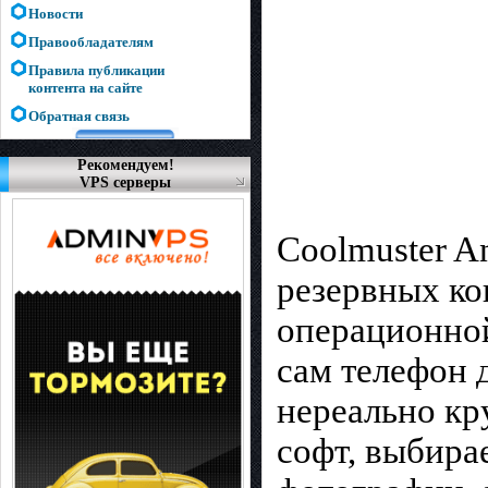
Новости
Правообладателям
Правила публикации
контента на сайте
Обратная связь
Рекомендуем!
VPS серверы
Coolmuster An
резервных ко
операционной
сам телефон 
нереально кр
софт, выбира