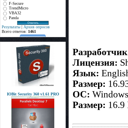
F-Secure
TrendMicro
VBA32
Panda
Результаты
|
Архив опросов
Всего ответов:
1461
Разработчик
Лицензия:
S
Язык:
Englis
Размер:
16.9
ОС:
Window
IOBit Security 360 v1.61 PRO
Размер:
16.9