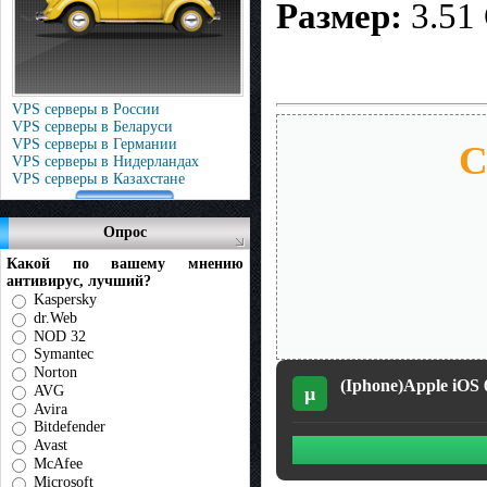
Размер:
3.51
VPS серверы в России
VPS серверы в Беларуси
VPS серверы в Германии
С
VPS серверы в Нидерландах
VPS серверы в Казахстане
Опрос
Какой по вашему мнению
антивирус, лучший?
Kaspersky
dr.Web
NOD 32
Symantec
Norton
(Iphone)Apple iOS 6
AVG
µ
Avira
Bitdefender
Avast
McAfee
Microsoft