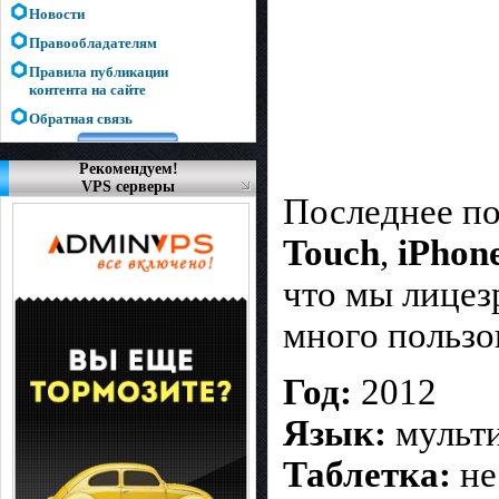
Новости
Правообладателям
Правила публикации
контента на сайте
Обратная связь
Рекомендуем!
VPS серверы
Последнее п
Touch
,
iPhon
что мы лицез
много пользо
Год:
2012
Язык:
мульт
Таблетка:
не