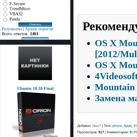
F-Secure
TrendMicro
VBA32
Panda
Рекоменд
Результаты
|
Архив опросов
Всего ответов:
1461
OS X Moun
[2012/Mul
OS X Moun
4Videosof
Mountain 
Ubuntu 10.10 Final
Замена м
Добавил:
rbus7
| Теги:
iphone
,
Apple
,
iP
Просмотров:
817
| Комментарии:
0
| Р