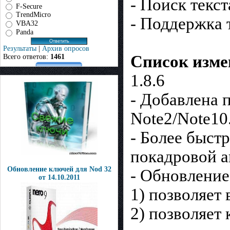
- Поиск текст
F-Secure
TrendMicro
- Поддержка 
VBA32
Panda
Результаты
|
Архив опросов
Список изме
Всего ответов:
1461
1.8.6
- Добавлена 
Note2/Note10.
- Более быст
покадровой 
Обновление ключей для Nod 32
- Обновление
от 14.10.2011
1) позволяет
2) позволяет