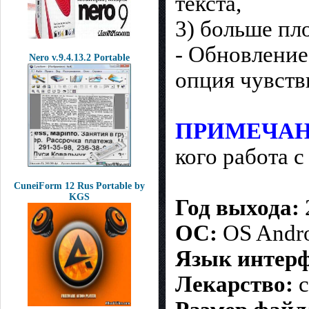
текста,
3) больше пл
- Обновление
Nero v.9.4.13.2 Portable
опция чувств
ПРИМЕЧАН
кого работа 
CuneiForm 12 Rus Portable by
KGS
Год выхода:
ОС:
OS Andro
Язык интерф
Лекарство:
c