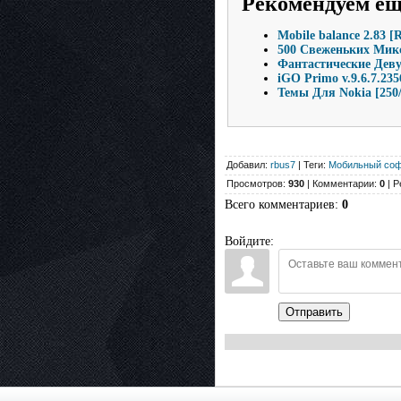
Рекомендуем е
Mobile balance 2.83 [
500 Свеженьких Микс
Фантастические Деву
iGO Primo v.9.6.7.235
Темы Для Nokia [250/
Добавил:
rbus7
| Теги:
Мобильный соф
Просмотров:
930
| Комментарии:
0
| Р
Всего комментариев
:
0
Войдите:
Отправить