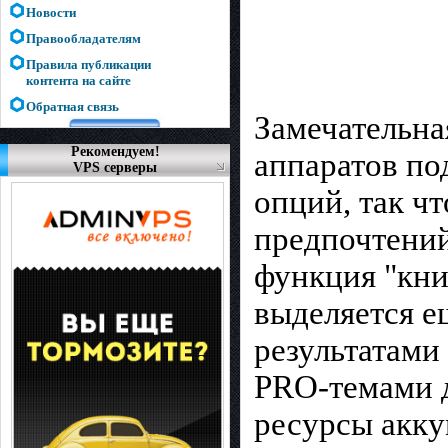
Новости
Правообладателям
Правила публикации
контента на сайте
Обратная связь
Замечательна
Рекомендуем!
аппаратов по
VPS серверы
опций, так ч
предпочтений
функция "кни
выделяется е
результатами
PRO-темами д
ресурсы аккум