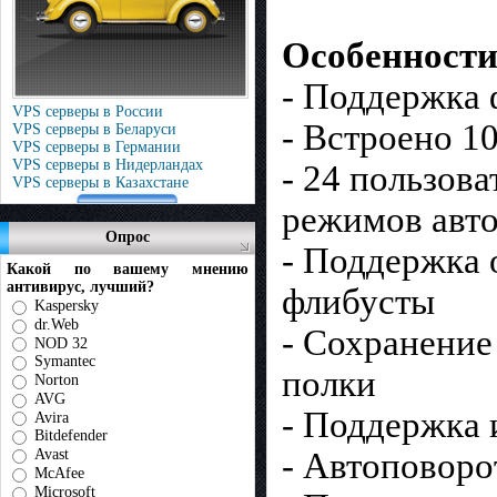
Особенности
- Поддержка ф
VPS серверы в России
- Встроено 1
VPS серверы в Беларуси
VPS серверы в Германии
VPS серверы в Нидерландах
- 24 пользов
VPS серверы в Казахстане
режимов авт
Опрос
- Поддержка 
Какой по вашему мнению
антивирус, лучший?
флибусты
Kaspersky
dr.Web
- Сохранение
NOD 32
Symantec
полки
Norton
AVG
- Поддержка 
Avira
Bitdefender
- Автоповоро
Avast
McAfee
Microsoft