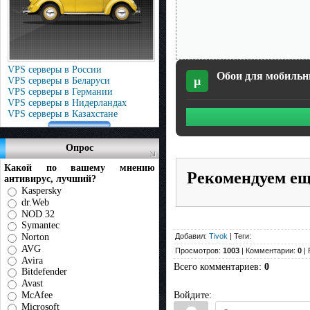
VPS серверы в России
Обои для мобильни
µ
VPS серверы в Беларуси
VPS серверы в Германии
VPS серверы в Нидерландах
VPS серверы в Казахстане
Опрос
Какой по вашему мнению
Рекомендуем е
антивирус, лучший?
Kaspersky
dr.Web
NOD 32
Symantec
Norton
Добавил:
Tivok
| Теги:
AVG
Просмотров:
1003
| Комментарии:
0
| 
Avira
Всего комментариев
:
0
Bitdefender
Avast
McAfee
Войдите:
Microsoft