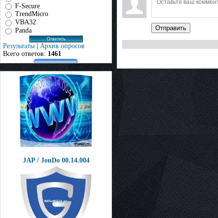
F-Secure
TrendMicro
VBA32
Отправить
Panda
Результаты
|
Архив опросов
Всего ответов:
1461
JAP / JonDo 00.14.004