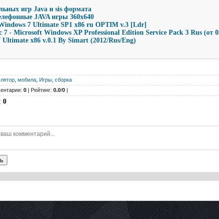
льных игр Java и sis формата
елефонные JAVA игры 360x640
 Windows 7 Ultimate SP1 x86 ru OPTIM v.3 [Ldr]
c 7 - Microsoft Windows XP Professional Edition Service Pack 3 Rus (от 0
Ultimate x86 v.0.1 By Simart (2012/Rus/Eng)
лятор
,
мобила
,
Игры
,
сборка
ентарии:
0
| Рейтинг:
0.0
/
0
|
:
0
ь