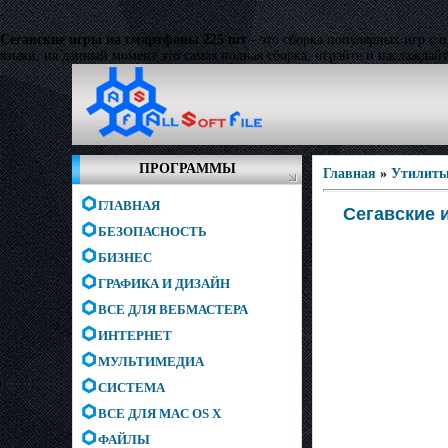
Сегавские игры на смартфоны 225 шт
- это сборка популярных игр с 
языки, на данный момент это самая полная сборка, играйте и наслаждай
ПРОГРАММЫ
Главная
»
Утилит
ГЛАВНАЯ
Сегавские 
БЕЗОПАСНОСТЬ
БИЗНЕС
ГРАФИКА И ДИЗАЙН
ВСЕ ДЛЯ ВЕБМАСТЕРА
ИНТЕРНЕТ
МУЛЬТИМЕДИА
СИСТЕМА
ВСЕ ДЛЯ MAC OS X
ФАЙЛЫ