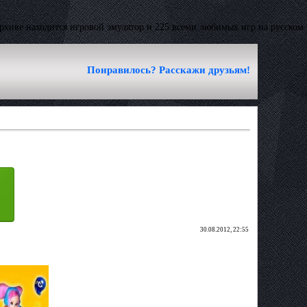
архиве находится игровой эмулятор и 225 всеми любимых игр на русском
Понравилось? Расскажи друзьям!
30.08.2012, 22:55