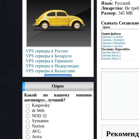
Язык:
Русский
Лекарство:
Не треб
Размер:
345 MB
Скачать Сегавски
Quote
Одним файлом
Скачать с Letitbit
Скачать с Turbobit
Скачать с Shareflare
Скачать с vip-file
Частями с Depositfiles
VPS серверы в России
Скачать Часть 1
VPS серверы в Беларуси
Скачать Часть 2
Скачать Часть 3
VPS серверы в Германии
VPS серверы в Нидерландах
VPS серверы в Казахстане
Опрос
Какой по вашему мнению
антивирус, лучший?
Kaspersky
dr.Web
NOD 32
Symantec
Norton
AVG
Рекоменд
Avira