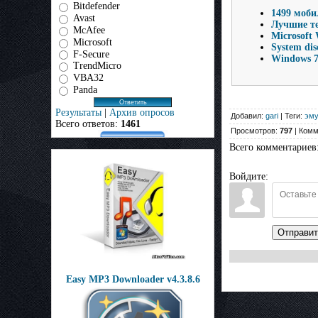
Bitdefender
1499 моби
Avast
Лучшие т
McAfee
Microsoft
Microsoft
System dis
F-Secure
Windows 7 
TrendMicro
VBA32
Panda
Результаты
|
Архив опросов
Добавил:
gari
| Теги:
эму
Всего ответов:
1461
Просмотров:
797
| Комм
Всего комментариев
Войдите:
Отправит
Easy MP3 Downloader v4.3.8.6