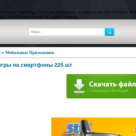
приставки Sega Mega Drive для мобильных телефонов на базе Symbian. В 
тесь 16 битными играми на своем телефоне.">
ы
»
Мобильные Приложения
игры на смартфоны 225 шт