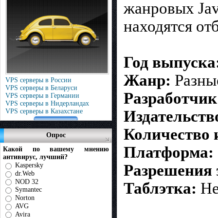
жанровых Jav
находятся от
Год выпуска
Жанр:
Разны
VPS серверы в России
VPS серверы в Беларуси
Разработчик
VPS серверы в Германии
VPS серверы в Нидерландах
Издательств
VPS серверы в Казахстане
Количество 
Опрос
Платформа:
Какой по вашему мнению
антивирус, лучший?
Kaspersky
Разрешения 
dr.Web
NOD 32
Таблэтка:
Не
Symantec
Norton
AVG
Avira