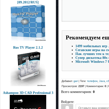
[09.2012/RUS]
Рекомендуем е
1499 мобильных игр J
Rus TV Player 2.1.2
Сегавские игры на 
Пак лучших тем к те
Супер дискотека 80х
Microsoft Windows 7 
Добавил:
gari
| Теги:
телефон
,
Java
,
с
Просмотров:
2197
| Комментарии:
0
| 
Всего комментариев
:
0
Ashampoo 3D CAD Professional 3
Войдите: