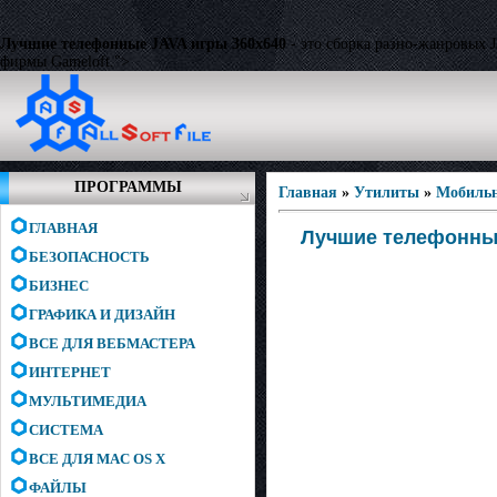
Лучшие телефонные JAVA игры 360x640
- это сборка разно-жанровых J
фирмы Gameloft.">
ПРОГРАММЫ
Главная
»
Утилиты
»
Мобиль
ГЛАВНАЯ
Лучшие телефонные
БЕЗОПАСНОСТЬ
БИЗНЕС
ГРАФИКА И ДИЗАЙН
ВСЕ ДЛЯ ВЕБМАСТЕРА
ИНТЕРНЕТ
МУЛЬТИМЕДИА
СИСТЕМА
ВСЕ ДЛЯ MAC OS X
ФАЙЛЫ