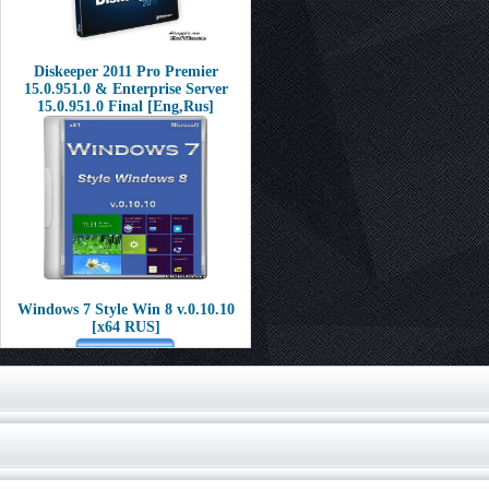
Diskeeper 2011 Pro Premier
15.0.951.0 & Enterprise Server
15.0.951.0 Final [Eng,Rus]
Windows 7 Style Win 8 v.0.10.10
[x64 RUS]