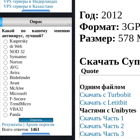
VPS серверы в Нидерландах
VPS серверы в Казахстане
Год:
2012
Опрос
Формат:
3G
Какой по вашему мнению
Размер:
578
антивирус, лучший?
Kaspersky
dr.Web
NOD 32
Symantec
Скачать Суп
Norton
AVG
Quote
Avira
Bitdefender
Avast
Одним файлом
McAfee
Скачать с Turbobit
Microsoft
F-Secure
Скачать с Letitbit
TrendMicro
Частями с Unibytes
VBA32
Panda
Скачать Часть 1
Результаты
|
Архив опросов
Скачать Часть 2
Всего ответов:
1461
Скачать Часть 3