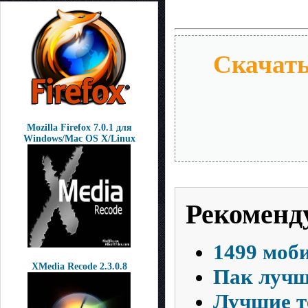
Скачать Часть 4
Скачать Часть 5
Частями с Depositfil
Скачать Часть 1
Скачать
Скачать Часть 2
Скачать Часть 3
Скачать Часть 4
Скачать Часть 5
Mozilla Firefox 7.0.1 для
Windows/Mac OS X/Linux
Рекоменд
1499 моби
XMedia Recode 2.3.0.8
Пак лучш
Лучшие т