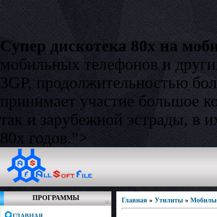
Супер дискотека 80х на моб
мобильных телефонов и други
3GP, продолжительностью боле
принимает участие большое ко
так и зарубежной эстрады, в 
80х годов.">
ПРОГРАММЫ
Главная
»
Утилиты
»
Мобиль
ГЛАВНАЯ