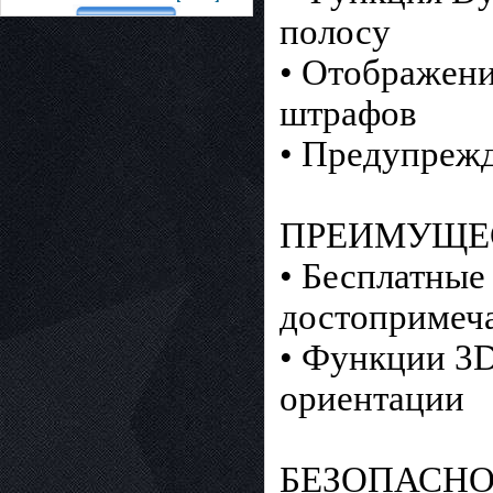
полосу
• Отображени
штрафов
• Предупрежд
ПРЕИМУЩЕ
• Бесплатные
достопримеча
• Функции 3D
ориентации
БЕЗОПАСНО