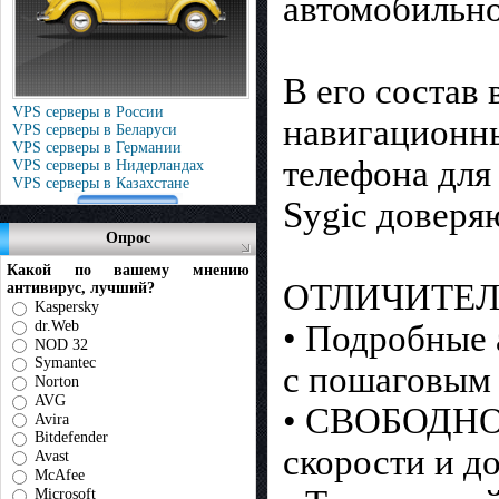
автомобильн
В его состав
VPS серверы в России
навигационны
VPS серверы в Беларуси
VPS серверы в Германии
телефона для
VPS серверы в Нидерландах
VPS серверы в Казахстане
Sygic доверя
Опрос
Какой по вашему мнению
ОТЛИЧИТЕЛ
антивирус, лучший?
Kaspersky
dr.Web
• Подробные 
NOD 32
Symantec
с пошаговым
Norton
AVG
• СВОБОДНОЕ
Avira
Bitdefender
скорости и д
Avast
McAfee
Microsoft