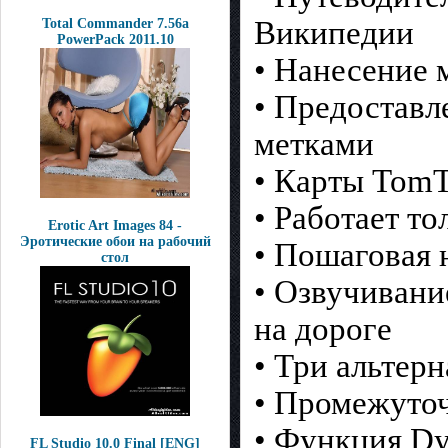
Википедии
Total Commander 7.56a
PowerPack 2011.10
• Нанесение 
• Предоставл
метками
• Карты TomT
• Работает то
Erotic Art Images 84 -
Эротические обои на рабочий
• Пошаговая 
стол
• Озвучивани
на дороге
• Три альтер
• Промежуточ
• Функция Dy
FL Studio 10.0 Final [ENG]