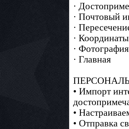
· Достоприме
· Почтовый и
· Пересечени
· Координат
· Фотография
· Главная
ПЕРСОНАЛ
• Импорт ин
достопримеч
• Настраивае
• Отправка с