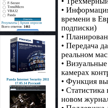
• Трехмерный
F-Secure
TrendMicro
• Информаци
VBA32
Panda
времени в Ев
Результаты
|
Архив опросов
подписки)
Всего ответов:
1461
• Планирова
• Передача д
реальном ма
• Визуальные
камерах конт
• Функция вы
Panda Internet Security 2011
17.05.14 Русский
• Статистика
новом журнал
• Поддержка 