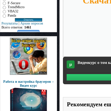
Скачат
F-Secure
TrendMicro
VBA32
Panda
Результаты
|
Архив опросов
Всего ответов:
1461
Видеокурc о том к
µ
Работа и настройка браузеров –
Видео курс
Рекомендуем е