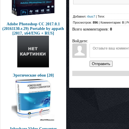
Добавил:
rbus7
| Теги:
Просмотров:
896
| Комментарии:
0
| Р
Adobe Photoshop CC 2017.0.1
(20161130.r.29) Portable by appath
Всего комментариев
:
0
[2017, x64/ENG + RUS]
Войдите:
Отправить
Эротические обои [20]
Joboshare Video Converter