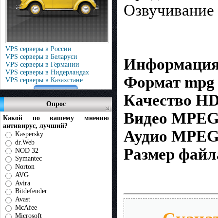
Озвучивание
VPS серверы в России
VPS серверы в Беларуси
Информация
VPS серверы в Германии
VPS серверы в Нидерландах
Формат mpg
VPS серверы в Казахстане
Качество H
Опрос
Видео MPEG-4
Какой по вашему мнению
антивирус, лучший?
Аудио MPEG A
Kaspersky
dr.Web
Размер файл
NOD 32
Symantec
Norton
AVG
Avira
Bitdefender
Avast
McAfee
Microsoft