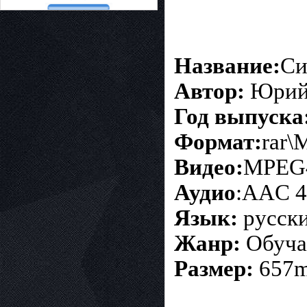
Название:
Си
Автор:
Юрий 
Год выпуска
Формат:
rar\
Видео:
MPEG4
Аудио
:AAC 4
Язык:
русск
Жанр:
Обуча
Размер:
657