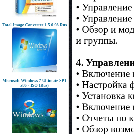
• Управление
• Управление
Total Image Converter 1.5.0.98 Rus
• Обзор и мо
и группы.
4. Управлени
• Включение 
Microsoft Windows 7 Ultimate SP1
• Настройка 
x86 - ISO (Rus)
• Установка к
• Включение 
• Отчеты по 
• Обзор возм