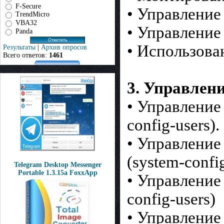
F-Secure
• Управление
TrendMicro
VBA32
• Управлени
Panda
• Использова
Результаты
|
Архив опросов
Всего ответов:
1461
3. Управлен
• Управление
config-users).
• Управление
(system-confi
Telegram Desktop Messenger
Portable 1.3.15a FoxxApp
• Управление
config-users)
• Управление