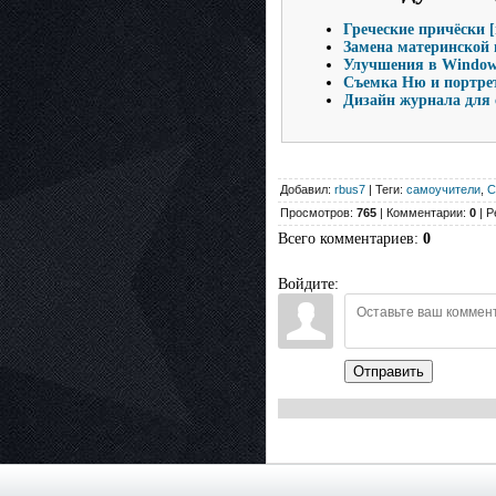
Греческие причёски [
Замена материнской 
Улучшения в Windows
Съемка Ню и портрет
Дизайн журнала для
Добавил:
rbus7
| Теги:
самоучители
,
C
Просмотров:
765
| Комментарии:
0
| Р
Всего комментариев
:
0
Войдите:
Отправить