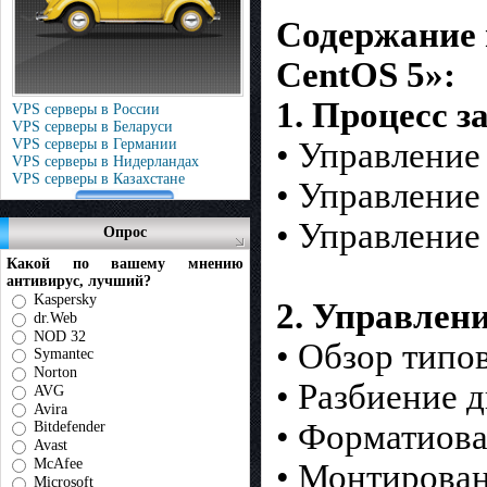
Содержание 
CentOS 5»:
1. Процесс з
VPS серверы в России
VPS серверы в Беларуси
VPS серверы в Германии
• Управление
VPS серверы в Нидерландах
VPS серверы в Казахстане
• Управление
• Управление
Опрос
Какой по вашему мнению
антивирус, лучший?
Kaspersky
2. Управлени
dr.Web
NOD 32
• Обзор типов
Symantec
Norton
• Разбиение д
AVG
Avira
• Форматиова
Bitdefender
Avast
McAfee
• Монтирован
Microsoft