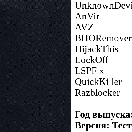
UnknownDevi
AnVir
AVZ
BHORemover
HijackThis
LockOff
LSPFix
QuickKiller
Razblocker
Год выпуска:
Версия: Тест