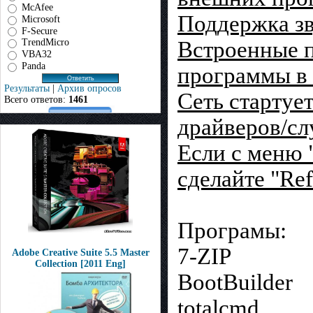
McAfee
Поддержка зв
Microsoft
F-Secure
Встроенные п
TrendMicro
VBA32
Panda
программы в
Результаты
|
Архив опросов
Сеть стартует
Всего ответов:
1461
драйверов/с
Если с меню 
сделайте "Ref
Програмы:
7-ZIP
Adobe Creative Suite 5.5 Master
Collection [2011 Eng]
BootBuilder
totalcmd