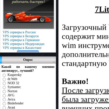
7Li
Загрузочный 
VPS серверы в России
содержит мин
VPS серверы в Беларуси
VPS серверы в Германии
wim инструме
VPS серверы в Нидерландах
VPS серверы в Казахстане
дополнитель
Опрос
стандартную
Какой по вашему мнению
антивирус, лучший?
Kaspersky
Важно!
dr.Web
NOD 32
Symantec
После загруз
Norton
AVG
была загруже
Avira
Bitdefender
внешних про
Avast