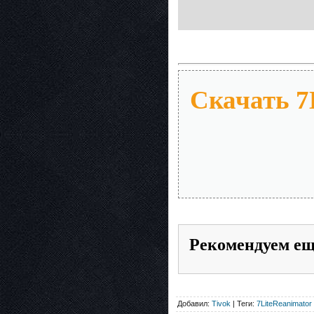
Скачать 7L
Рекомендуем е
Добавил:
Tivok
| Теги:
7LiteReanimator