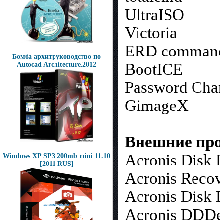
UltraISO
Victoria
ERD command
Бомба архитруководство по
BootICE
Autocad Architecture.2012
Password Cha
GimageX
Внешние пр
Acronis Disk 
Windows XP SP3 200mb mini 11.10
[2011 RUS]
Acronis Recov
Acronis Disk 
Acronis DDDe