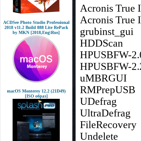
Acronis True 
Acronis True 
ACDSee Photo Studio Professional
2018 v11.2 Build 888 Lite RePack
grubinst_gui
by MKN [2018,Eng\Rus]
HDDScan
HPUSBFW-2.
HPUSBFW-2.
uMBRGUI
RMPrepUSB
macOS Monterey 12.2 (21D49)
[ISO образ]
UDefrag
UltraDefrag
FileRecovery
Undelete