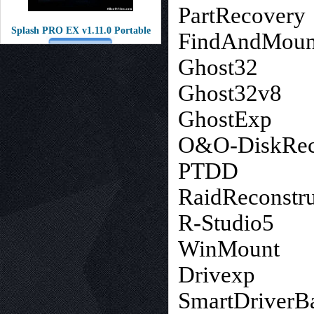
PartRecovery
Splash PRO EX v1.11.0 Portable
FindAndMoun
Ghost32
Ghost32v8
GhostExp
O&O-DiskRec
PTDD
RaidReconstru
R-Studio5
WinMount
Drivexp
SmartDriverB