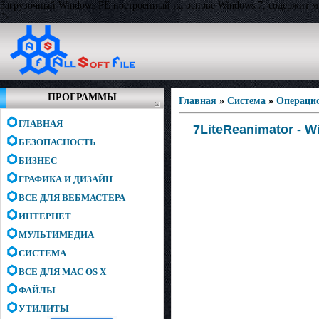
Загрузочный Windows PE построенный на основе Windows 7, содержит 
">
ПРОГРАММЫ
Главная
»
Система
»
Операци
ГЛАВНАЯ
7LiteReanimator - W
БЕЗОПАСНОСТЬ
БИЗНЕС
ГРАФИКА И ДИЗАЙН
ВСЕ ДЛЯ ВЕБМАСТЕРА
ИНТЕРНЕТ
МУЛЬТИМЕДИА
СИСТЕМА
ВСЕ ДЛЯ MAC OS X
ФАЙЛЫ
УТИЛИТЫ