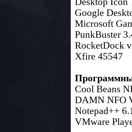
Desktop Icon
Google Deskt
Microsoft Gam
PunkBuster 3.
RocketDock v
Xfire 45547
Программны
Cool Beans N
DAMN NFO Vi
Notepad++ 6.
VMware Playe