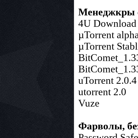
Менеджкры 
4U Download 
µTorrent alpha
µTorrent Stabl
BitComet_1.3
BitComet_1.3
uTorrent 2.0.4
utorrent 2.0
Vuze
Фарволы, бе
Password Safe