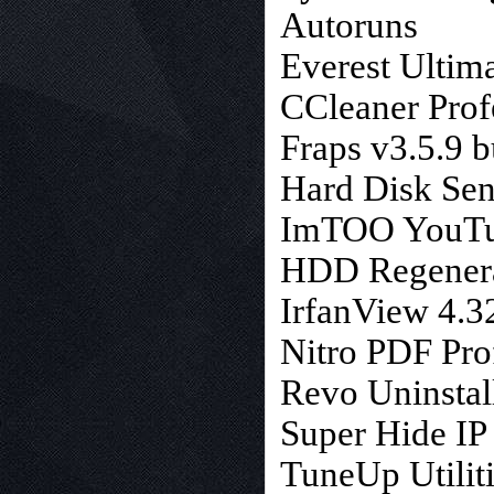
Autoruns
Everest Ultima
CCleaner Prof
Fraps v3.5.9 
Hard Disk Sen
ImTOO YouTub
HDD Regenera
IrfanView 4.32
Nitro PDF Pro
Revo Uninstal
Super Hide IP 
TuneUp Utiliti