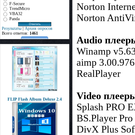
Norton Interne
F-Secure
TrendMicro
VBA32
Norton AntiVi
Panda
Результаты
|
Архив опросов
Всего ответов:
1461
Audio плеер
Winamp v5.63 
aimp 3.00.976
RealPlayer
Video плеер
FLIP Flash Album Deluxe 2.4
Splash PRO E
BS.Player Pro
DivX Plus So