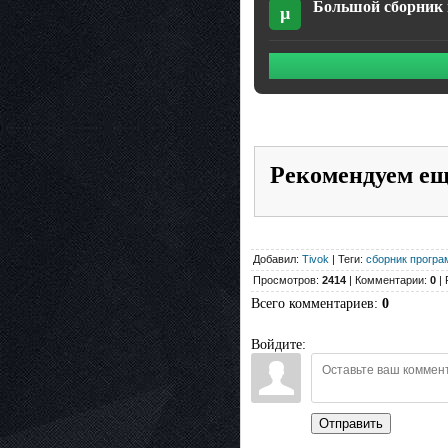
Большой сборник п
µ
Рекомендуем е
Добавил:
Tivok
| Теги:
сборник програ
Просмотров:
2414
| Комментарии:
0
| 
Всего комментариев
:
0
Войдите:
Отправить