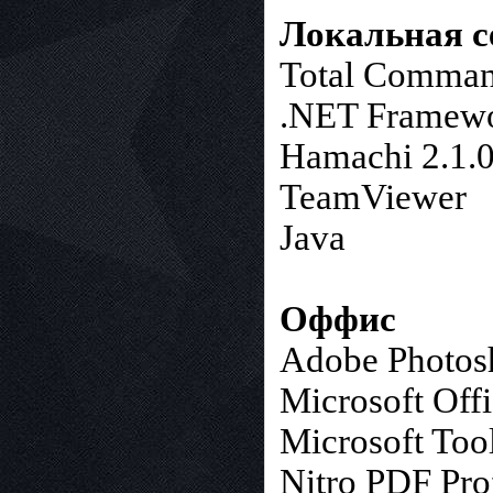
Локальная с
Total Comman
.NET Framewo
Hamachi 2.1.
TeamViewer
Java
Оффис
Adobe Photos
Microsoft Off
Microsoft Too
Nitro PDF Pro