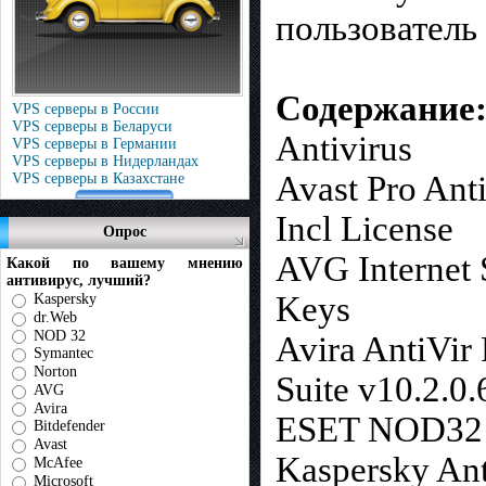
пользователь
Содержание
VPS серверы в России
VPS серверы в Беларуси
Antivirus
VPS серверы в Германии
VPS серверы в Нидерландах
Avast Pro Anti
VPS серверы в Казахстане
Incl License
Опрос
AVG Internet 
Какой по вашему мнению
антивирус, лучший?
Keys
Kaspersky
dr.Web
NOD 32
Avira AntiVir
Symantec
Norton
Suite v10.2.0.
AVG
Avira
ESET NOD32 A
Bitdefender
Avast
Kaspersky Ant
McAfee
Microsoft