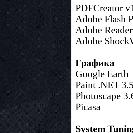
PDFCreator v1
Adobe Flash P
Adobe Reader
Adobe ShockW
Графика
Google Earth
Paint .NET 3.
Photoscape 3.
Picasa
System Tunin