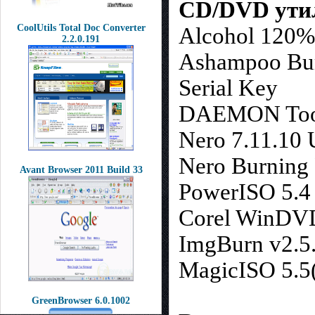
CD/DVD ути
CoolUtils Total Doc Converter
Alcohol 120% 
2.2.0.191
Ashampoo Burn
Serial Key
DAEMON Tools
Nero 7.11.10 
Nero Burning 
Avant Browser 2011 Build 33
PowerISO 5.4 
Corel WinDV
ImgBurn v2.5.
MagicISO 5.5(
GreenBrowser 6.0.1002