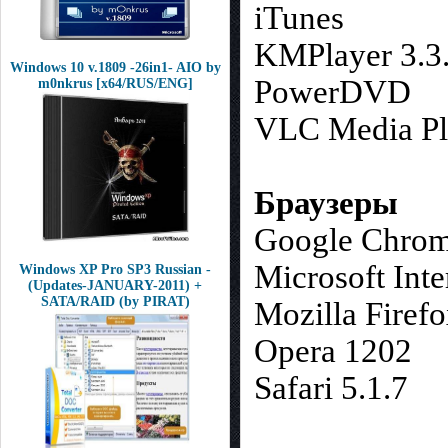
iTunes
KMPlayer 3.3
Windows 10 v.1809 -26in1- AIO by
PowerDVD
m0nkrus [x64/RUS/ENG]
VLC Media Pla
Браузеры
Google Chrom
Microsoft Inte
Windows XP Pro SP3 Russian -
(Updates-JANUARY-2011) +
SATA/RAID (by PIRAT)
Mozilla Firefo
Opera 1202
Safari 5.1.7