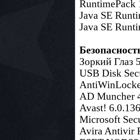
RuntimePack 1
Java SE Runti
Java SE Runti
Безопасност
Зоркий Глаз 
USB Disk Secu
AntiWinLocke
AD Muncher 4
Avast! 6.0.13
Microsoft Secu
Avira Antivir 