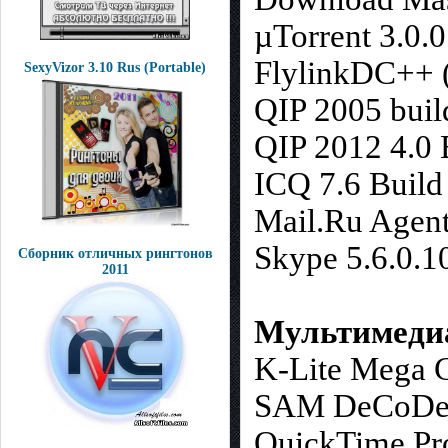
µTorrent 3.0.
FlylinkDC++ (
SexyVizor 3.10 Rus (Portable)
QIP 2005 buil
QIP 2012 4.0 
ICQ 7.6 Build
Mail.Ru Agent
Skype 5.6.0.1
Сборник отличных рингтонов
2011
Мультимеди
K-Lite Mega C
SAM DeCoDeR 
QuickTime Pro