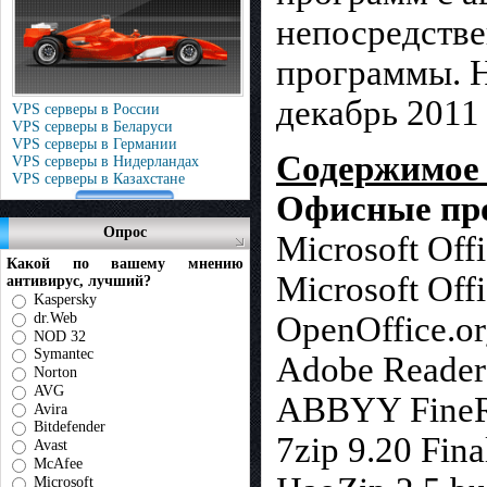
непосредстве
программы. Н
декабрь 2011
VPS серверы в России
VPS серверы в Беларуси
VPS серверы в Германии
Содержимое C
VPS серверы в Нидерландах
VPS серверы в Казахстане
Офисные пр
Опрос
Microsoft Off
Какой по вашему мнению
Microsoft Offi
антивирус, лучший?
Kaspersky
dr.Web
OpenOffice.or
NOD 32
Symantec
Adobe Reader
Norton
AVG
ABBYY FineRe
Avira
Bitdefender
7zip 9.20 Fina
Avast
McAfee
Microsoft