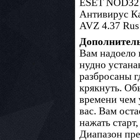
ESET NOD32 A
Антивирус Ка
AVZ 4.37 Rus
Дополнител
Вам надоело 
нудно устана
разбросаны гд
крякнуть. Об
времени чем 
вас. Вам ост
нажать старт,
Диапазон пре