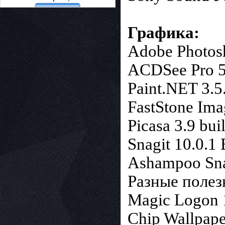
Графика:
Adobe Photos
ACDSee Pro 5
Paint.NET 3.5
FastStone Ima
Picasa 3.9 bui
Snagit 10.0.1
Ashampoo Sna
Разные полез
Magic Logon 
Chip Wallpape