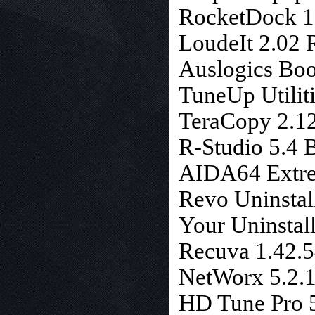
RocketDock 1
LoudeIt 2.02 
Auslogics Boo
TuneUp Utilit
TeraCopy 2.1
R-Studio 5.4 
AIDA64 Extre
Revo Uninstal
Your Uninstal
Recuva 1.42.
NetWorx 5.2.
HD Tune Pro 