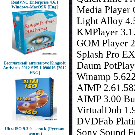
RealVNC Enterprise 4.6.1
Media Player
Windows-MacOSX [Eng]
Light Alloy 4.
KMPlayer 3.1.
GOM Player 2
Splash Pro EX
Daum PotPlay
Бесплатный антивирус Kingsoft
Antivirus 2012 SP5.1.090616 [2012
ENG]
Winamp 5.622
AIMP 2.61.58
AIMP 3.00 Bu
VirtualDub 1.
DVDFab Platin
UltraISO 9.3.0 + crack (Русская
Sony Sound Fo
версия)