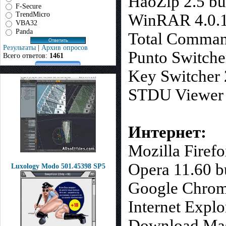
HaoZip 2.5 bu
F-Secure
TrendMicro
WinRAR 4.0.
VBA32
Panda
Total Command
Результаты
|
Архив опросов
Punto Switche
Всего ответов:
1461
Key Switcher 
STDU Viewer 
Интернет:
Mozilla Firef
Opera 11.60 b
Luxology Modo 501.45398 SP5
Google Chrom
Internet Expl
Download Mas