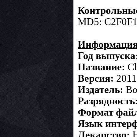
Контрольные
MD5: C2F0F
Информация 
Год выпуска
Название:
Ch
Версия:
2011
Издатель:
Bo
Разрядность
Формат фай
Язык интерф
Лекарство:
Н