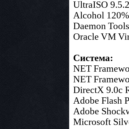
UltraISO 9.5.
Alcohol 120% 
Daemon Tools 
Oracle VM Vir
Система:
NET Framewor
NET Framewor
DirectX 9.0c R
Adobe Flash P
Adobe Shockwa
Microsoft Silv