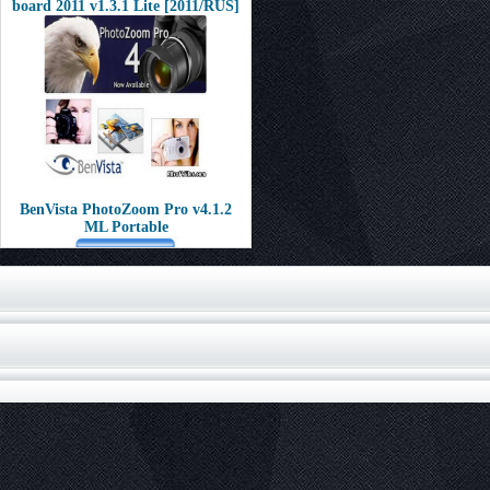
board 2011 v1.3.1 Lite [2011/RUS]
BenVista PhotoZoom Pro v4.1.2
ML Portable