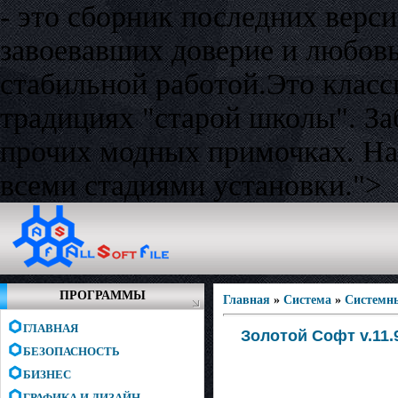
- это сборник последних верс
завоевавших доверие и любовь
стабильной работой.Это класс
традициях "старой школы". За
прочих модных примочках. На
всеми стадиями установки.">
ПРОГРАММЫ
Главная
»
Система
»
Системн
ГЛАВНАЯ
Золотой Софт v.11.
БЕЗОПАСНОСТЬ
БИЗНЕС
ГРАФИКА И ДИЗАЙН