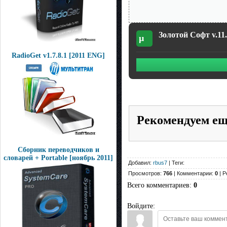
Золотой Софт v.11.
µ
RadioGet v1.7.8.1 [2011 ENG]
Рекомендуем е
Сборник переводчиков и
словарей + Portable [ноябрь 2011]
Добавил:
rbus7
| Теги:
Просмотров:
766
| Комментарии:
0
| Р
Всего комментариев
:
0
Войдите: