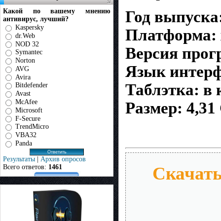
Какой по вашему мнению
Год выпуска:
антивирус, лучший?
Kaspersky
Платформа: 
dr.Web
NOD 32
Версия прог
Symantec
Norton
Язык интер
AVG
Avira
Таблэтка: в
Bitdefender
Avast
McAfee
Размер: 4,31
Microsoft
F-Secure
TrendMicro
VBA32
Panda
Результаты
|
Архив опросов
Всего ответов:
1461
Скачать