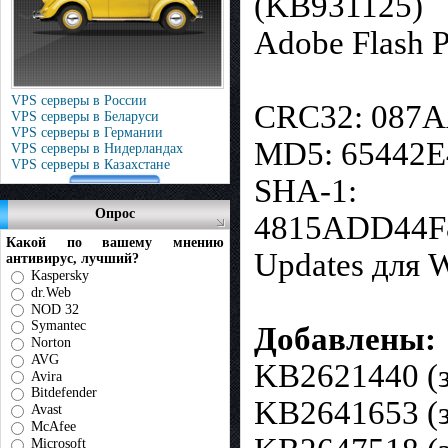
(KB931125)
Adobe Flash P
VPS серверы в России
CRC32: 087
VPS серверы в Беларуси
VPS серверы в Германии
MD5: 65442
VPS серверы в Нидерландах
VPS серверы в Казахстане
SHA-1:
Опрос
4815ADD44F8
Какой по вашему мнению
Updates для 
антивирус, лучший?
Kaspersky
dr.Web
NOD 32
Symantec
Добавлены:
Norton
AVG
KB2621440 (
Avira
Bitdefender
KB2641653 (
Avast
McAfee
Microsoft