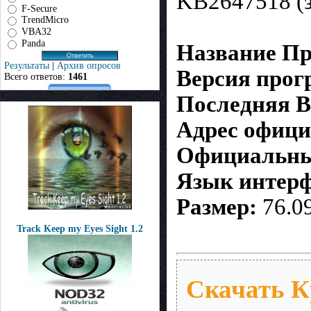
KB2647518 (
F-Secure
TrendMicro
VBA32
Panda
Название П
Результаты
|
Архив опросов
Версия про
Всего ответов:
1461
Последняя В
Адрес офици
Официальный
Язык интерф
Размер:
76.0
Track Keep my Eyes Sight 1.2
Скачать К