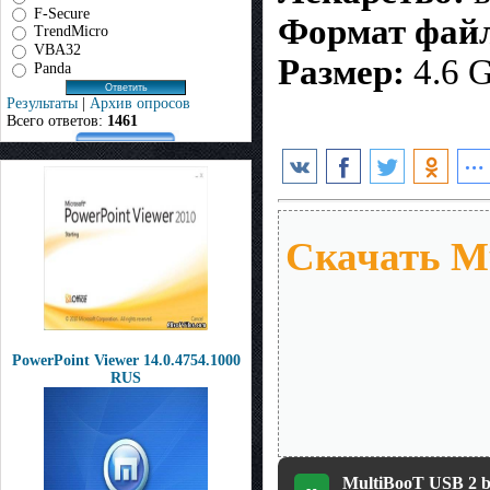
F-Secure
Формат фай
TrendMicro
VBA32
Размер:
4.6 
Panda
Результаты
|
Архив опросов
Всего ответов:
1461
Скачать Mu
PowerPoint Viewer 14.0.4754.1000
RUS
MultiBooT USB 2 by