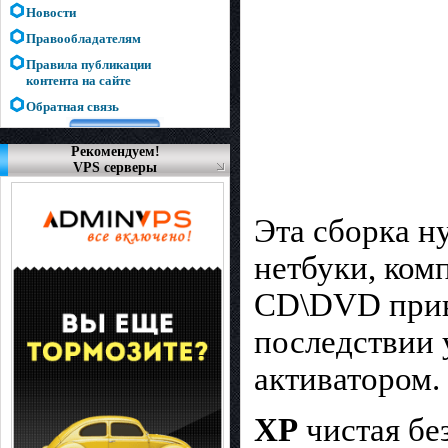
Новости
Правообладателям
Правила публикации
контента на сайте
Обратная связь
Рекомендуем!
VPS серверы
Эта сборка н
нетбуки, ком
CD\DVD приво
последствии 
активатором.
ХР
чистая бе