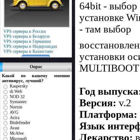
64bit - выбо
установке Wi
- там выбор
VPS серверы в России
VPS серверы в Беларуси
VPS серверы в Германии
восстановлен
VPS серверы в Нидерландах
VPS серверы в Казахстане
установки ос
MULTIBOOT
Опрос
Какой по вашему мнению
антивирус, лучший?
Kaspersky
Год выпуска
dr.Web
NOD 32
Версия:
v.2
Symantec
Norton
Платформа:
AVG
Avira
Язык интерф
Bitdefender
Avast
McAfee
Лекарство:
в
Microsoft