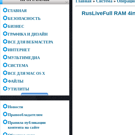
Главная
»
Система
»
Операци
ГЛАВНАЯ
RusLiveFull RAM 4in
БЕЗОПАСНОСТЬ
БИЗНЕС
ГРАФИКА И ДИЗАЙН
ВСЕ ДЛЯ ВЕБМАСТЕРА
ИНТЕРНЕТ
МУЛЬТИМЕДИА
СИСТЕМА
ВСЕ ДЛЯ MAC OS X
ФАЙЛЫ
УТИЛИТЫ
Новости
Правообладателям
Правила публикации
контента на сайте