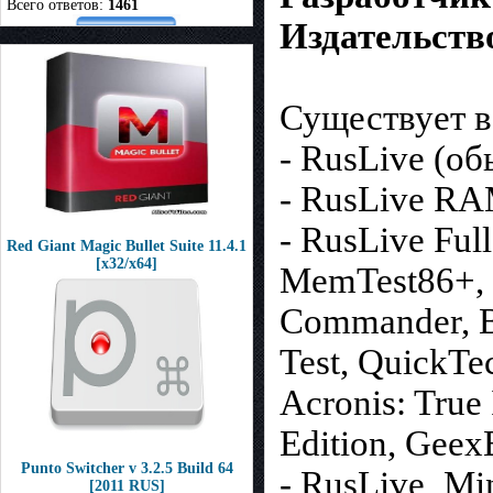
Всего ответов:
1461
Издательств
Существует в
- RusLive (о
- RusLive R
- RusLive Ful
Red Giant Magic Bullet Suite 11.4.1
[x32/x64]
MemTest86+, 
Commander, Bo
Test, QuickTe
Acronis: True
Edition, Gee
Punto Switcher v 3.2.5 Build 64
- RusLive_Mi
[2011 RUS]