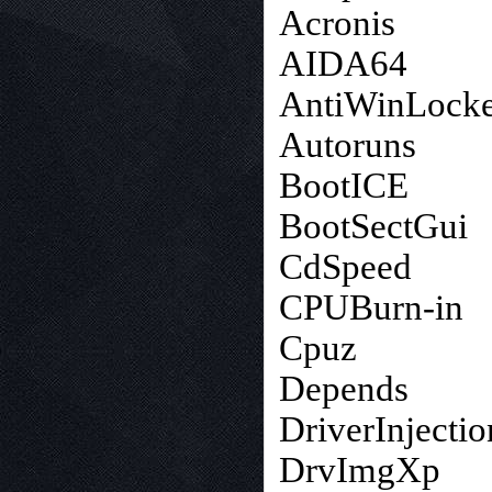
Acronis
AIDA64
AntiWinLocke
Autoruns
BootICE
BootSectGui
CdSpeed
CPUBurn-in
Cpuz
Depends
DriverInjectio
DrvImgXp