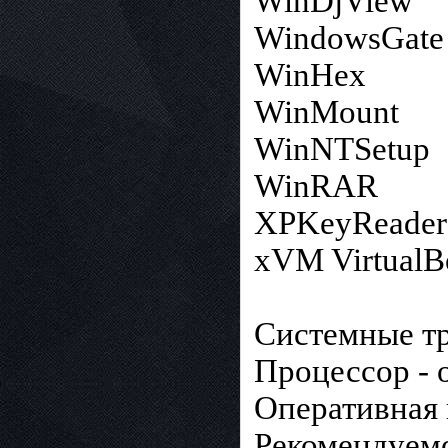
WinDjView
WindowsGate
WinHex
WinMount
WinNTSetup
WinRAR
XPKeyReader
xVM VirtualB
Системные тр
Процессор - 
Оперативная 
Рекомендуемо