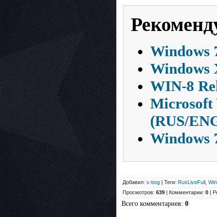
Рекоменд
Windows 7
Windows X
WIN-8 Rel
Microsoft
(RUS/ENG
Windows 7
Добавил:
s-bog
| Теги:
RusLiveFull
,
Wi
Просмотров:
639
| Комментарии:
0
| Р
Всего комментариев
:
0