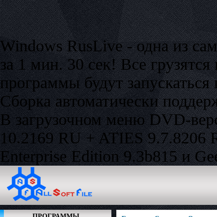
Windows RusLive - одна из са
за 1 мин. 30 сек! Все грузятс
программы будут запускаться
Сборка автоматически поддер
В загрузочном меню DVD-вер
10.2169 RU + ATIES 9.7.8206 
Enterprise Edition 9.3b815 и 
ПРОГРАММЫ