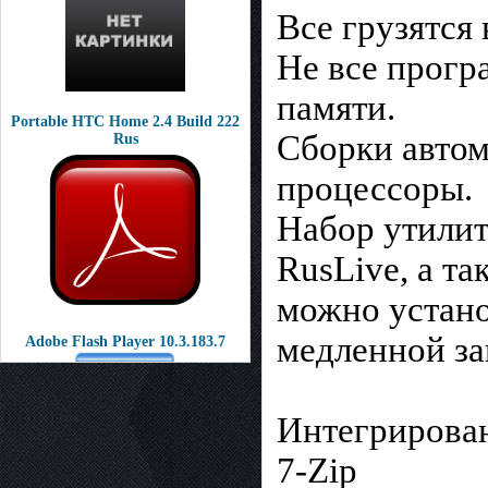
Все грузятся
Не все прогр
памяти.
Portable HTC Home 2.4 Build 222
Сборки авто
Rus
процессоры.
Набор утилит
RusLive, а т
можно устано
медленной за
Adobe Flash Player 10.3.183.7
Интегрирова
7-Zip