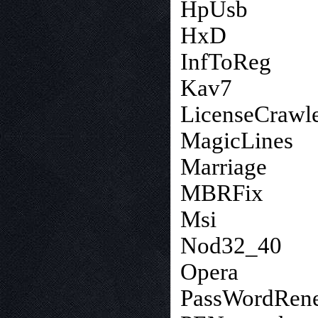
HpUsb
HxD
InfToReg
Kav7
LicenseCrawl
MagicLines
Marriage
MBRFix
Msi
Nod32_40
Opera
PassWordRen