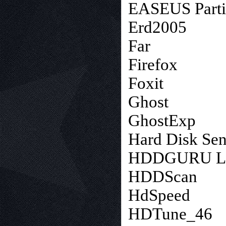
EASEUS Parti
Erd2005
Far
Firefox
Foxit
Ghost
GhostExp
Hard Disk Sen
HDDGURU LL
HDDScan
HdSpeed
HDTune_46