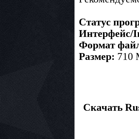
Статус прог
Интерфейс/In
Формат файла
Размер:
710 
Скачать Ru