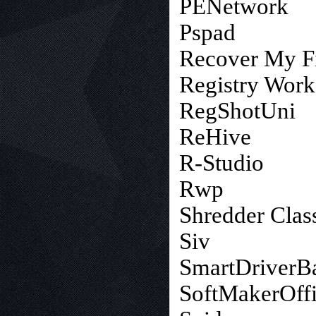
PENetwork
Pspad
Recover My Fi
Registry Wor
RegShotUni
ReHive
R-Studio
Rwp
Shredder Clas
Siv
SmartDriverB
SoftMakerOff