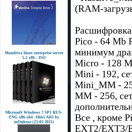
(RAM-загруз
Расшифровка
Pico - 64 Mb
минимум дра
Mandriva linux enterprise server
5.2 x86 - ISO
Micro - 128 
Mini - 192, с
Mini_MM - 25
MM - 256, се
дополнитель
Microsoft Windows 7 SP1 RUS-
Все , кроме 
ENG x86-x64 -18in1 AIO by
mOnkrus (23.01.2011)
EXT2/EXT3/EX