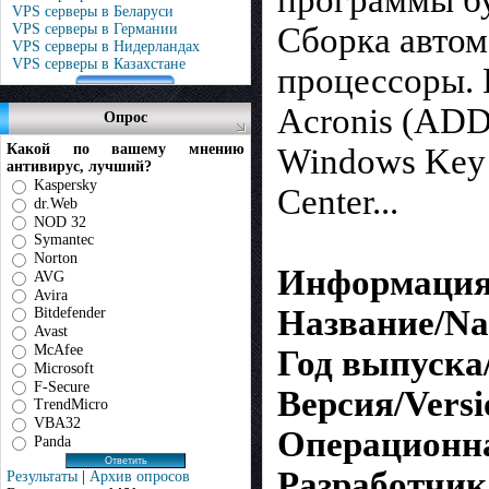
VPS серверы в Беларуси
Сборка автом
VPS серверы в Германии
VPS серверы в Нидерландах
VPS серверы в Казахстане
процессоры.
Acronis (ADD
Опрос
Какой по вашему мнению
Windows Key 
антивирус, лучший?
Kaspersky
Center...
dr.Web
NOD 32
Symantec
Norton
Информация 
AVG
Avira
Название/N
Bitdefender
Avast
McAfee
Год выпуска/Y
Microsoft
F-Secure
Версия/Versi
TrendMicro
VBA32
Операционна
Panda
Разработчик
Результаты
|
Архив опросов