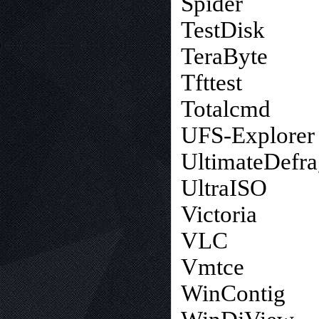
Spider
TestDisk
TeraByte
Tfttest
Totalcmd
UFS-Explorer
UltimateDefr
UltraISO
Victoria
VLC
Vmtce
WinContig