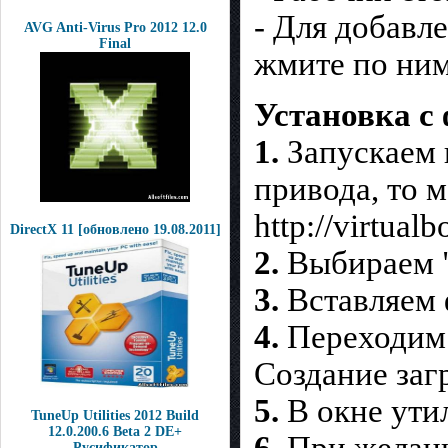
- Для добавл
AVG Anti-Virus Pro 2012 12.0
Final
жмите по ни
Установка с
1.
Запускаем 
привода, то 
http://virtual
DirectX 11 [обновлено 19.08.2011]
2.
Выбираем "
3.
Вставляем 
4.
Переходим 
Создание заг
5.
В окне ути
TuneUp Utilities 2012 Build
12.0.200.6 Beta 2 DE+
Русификатор