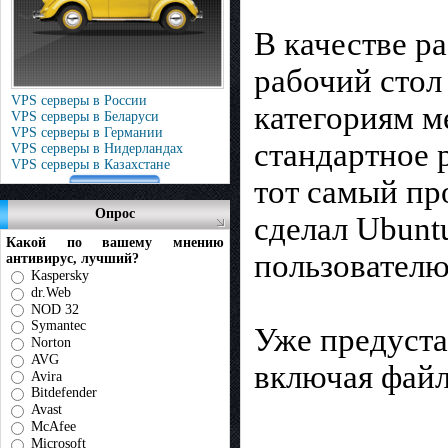
В качестве р
рабочий стол
VPS серверы в России
категориям м
VPS серверы в Беларуси
VPS серверы в Германии
стандартное 
VPS серверы в Нидерландах
VPS серверы в Казахстане
тот самый пр
Опрос
сделал Ubunt
Какой по вашему мнению
пользователю
антивирус, лучший?
Kaspersky
dr.Web
NOD 32
Symantec
Уже предуста
Norton
AVG
включая файл
Avira
Bitdefender
Avast
McAfee
Microsoft