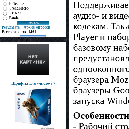
Поддерживае
F-Secure
TrendMicro
аудио- и вид
VBA32
Panda
кодекам. Так
Результаты
|
Архив опросов
Всего ответов:
1461
Player и наб
базовому наб
предустановл
однооконного
браузера Mozi
Шрифты для windows 7
браузеры Goo
запуска Win
Особенности
- Рабочий сто