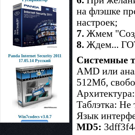
6.
При желани
на флэшке пр
настроек;
7.
Жмем "Созд
8.
Ждем... ГО
Panda Internet Security 2011
Системные т
17.05.14 Русский
AMD или анал
512Мб, свобо
Архитектура:
Таблэтка: Не 
Язык интерфе
Win7codecs v3.0.7
MD5:
3dff3f4