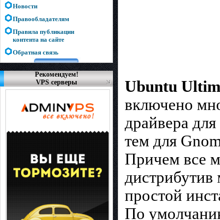
Новости
Правообладателям
Правила публикации
контента на сайте
Обратная связь
Рекомендуем!
Ubuntu Ulti
VPS серверы
включено мно
драйвера для
тем для Gnom
Причем все м
дистрибутив 
простой инст
По умолчанию