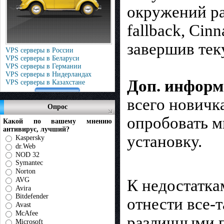
окружений ра
fallback, Ci
завершив тек
VPS серверы в России
VPS серверы в Беларуси
VPS серверы в Германии
VPS серверы в Нидерландах
Доп. информ
VPS серверы в Казахстане
всего новичк
Опрос
опробовать м
Какой по вашему мнению
антивирус, лучший?
установку.
Kaspersky
dr.Web
NOD 32
Symantec
Norton
AVG
К недостаткам
Avira
Bitdefender
отнести все-
Avast
McAfee
различными п
Microsoft