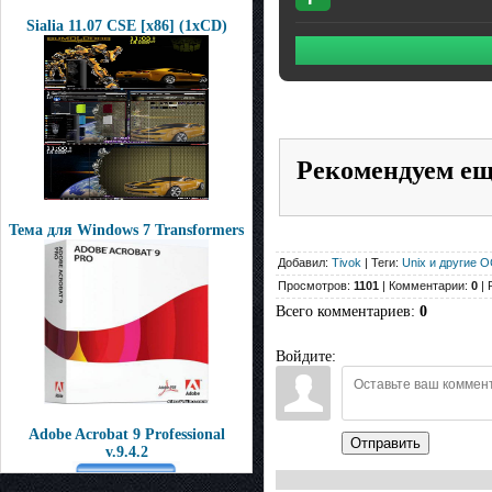
Sialia 11.07 CSE [x86] (1xCD)
Рекомендуем е
Тема для Windows 7 Transformers
Добавил:
Tivok
| Теги:
Unix и другие 
Просмотров:
1101
| Комментарии:
0
| 
Всего комментариев
:
0
Войдите:
Adobe Acrobat 9 Professional
Отправить
v.9.4.2