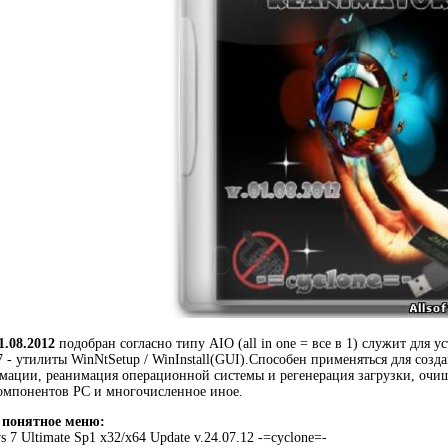
1.08.2012
подобран согласно типу AIO (all in one = все в 1) служит для
7 - утилиты WinNtSetup / WinInstall(GUI).Способен применяться для созд
ации, реанимация операционной системы и регенерация загрузки, очищ
омпонентов РС и многочисленное иное.
 понятное меню:
 7 Ultimate Sp1 x32/x64 Update v.24.07.12 -=cyclone=-