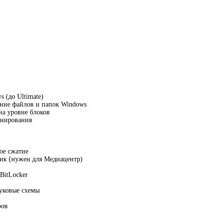
 (до Ultimate)
ание файлов и папок Windows
на уровне блоков
анирования
ое сжатие
к (нужен для Медиацентр)
BitLocker
уковые схемы
ров