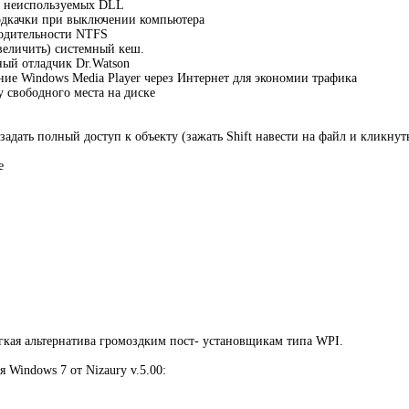
и неиспользуемых DLL
дкачки при выключении компьютера
одительности NTFS
величить) системный кеш.
ый отладчик Dr.Watson
ие Windows Media Player через Интернет для экономии трафика
 свободного места на диске
 задать полный доступ к объекту (зажать Shift навести на файл и кликну
е
егкая альтернатива громоздким пост- установщикам типа WPI.
 Windows 7 от Nizaury v.5.00: