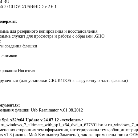
64 RU
ый 2k10 DVD/USB/HDD v.2.6.1
одержит:
рамма для резервного копирования и восстановления.
грамма служит для просмотра и работы с образами .GHO
:
ы создания флешки
х снимков
ирования Носителя
агрузочным (для установки GRUB4DOS в загрузочную часть флешки)
кумент.txt
оздания флешки Usb Reanimator v.01.08.2012
 Sp1 x32/x64 Update v.24.07.12 -=cyclone=-:
 ru_windows_7_ultimate_with_sp1_x64_dvd_u_677391.iso и ru_windows_7_u
менения сторонних тем оформления, интегрированы темы,обои,интегрир
ons v1.3 (иконка Мой Компьютер Заменена), так же применены твики О