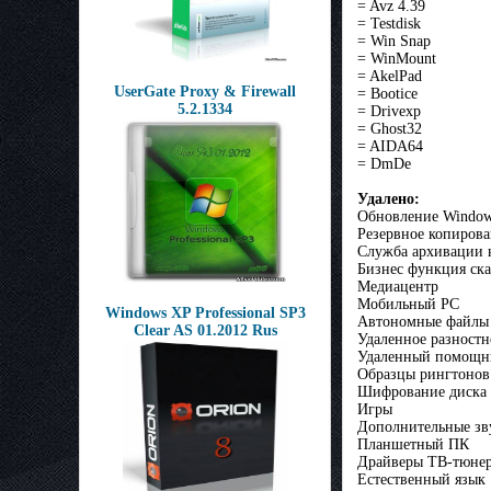
= Avz 4.39
= Testdisk
= Win Snap
= WinMount
= AkelPad
UserGate Proxy & Firewall
= Bootice
5.2.1334
= Drivexp
= Ghost32
= AIDA64
= DmDe
Удалено:
Обновление Windows
Резервное копиров
Служба архивации 
Бизнес функция ск
Медиацентр
Мобильный PC
Windows XP Professional SP3
Автономные файлы
Clear AS 01.2012 Rus
Удаленное разностн
Удаленный помощни
Образцы рингтонов
Шифрование диска 
Игры
Дополнительные зв
Планшетный ПК
Драйверы ТВ-тюне
Естественный язык