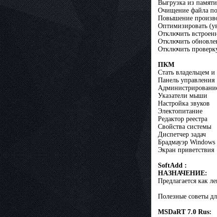
Выгрузка из памят
Очищение файла по
Повышение произв
Оптимизировать (у
Отключить встроенн
Отключить обновлен
Отключить проверку
ПКМ
Стать владельцем и
Панель управления
Администрировани
Указатели мыши
Настройка звуков
Электопитание
Редактор реестра
Свойства системы
Диспетчер задач
Брадмауэр Windows
Экран приветствия
SoftAdd :
НАЗНАЧЕНИЕ:
Предлагается как л
Полезные советы для
MSDaRT 7.0 Rus: