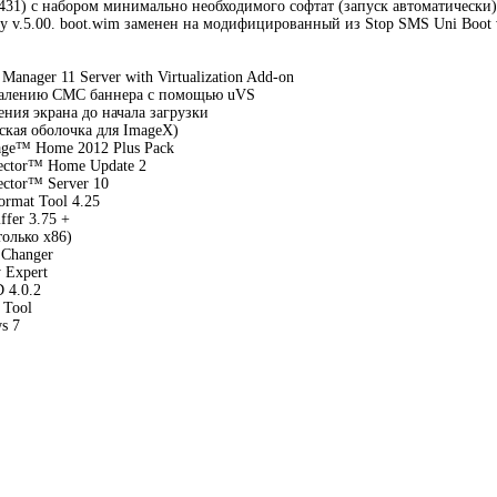
431) с набором минимально необходимого софтат (запуск автоматически)
ry v.5.00. boot.wim заменен на модифицированный из Stop SMS Uni Boot v
Manager 11 Server with Virtualization Add-on
далению СМС баннера с помощью uVS
ения экрана до начала загрузки
ская оболочка для ImageX)
age™ Home 2012 Plus Pack
rector™ Home Update 2
ector™ Server 10
rmat Tool 4.25
ffer 3.75 +
только х86)
 Changer
 Expert
 4.0.2
 Tool
s 7