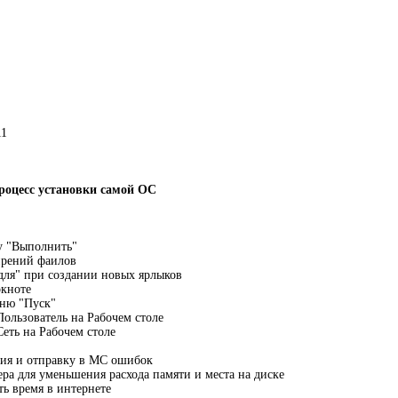
11
роцесс установки самой ОС
у "Выполнить"
рений фаилов
для" при создании новых ярлыков
окноте
еню "Пуск"
Пользователь на Рабочем столе
Сеть на Рабочем столе
ия и отправку в МС ошибок
ра для уменьшения расхода памяти и места на диске
ь время в интернете