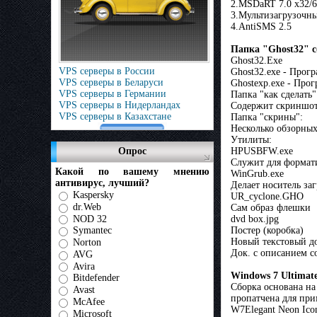
2.MSDaRT 7.0 x32/
3.Мультизагрузочн
4.AntiSMS 2.5
Папка "Ghost32" с
Ghost32.Exe
VPS серверы в России
Ghost32.exe - Прог
VPS серверы в Беларуси
Ghostexp.exe - Про
VPS серверы в Германии
Папка "как сделать"
VPS серверы в Нидерландах
Содержит скриншот
VPS серверы в Казахстане
Папка "скрины":
Несколько обзорны
Утилиты:
HPUSBFW.exe
Опрос
Служит для формат
Какой по вашему мнению
WinGrub.exe
антивирус, лучший?
Делает носитель з
Kaspersky
UR_cyclone.GHO
dr.Web
Сам образ флешки
NOD 32
dvd box.jpg
Постер (коробка)
Symantec
Новый текстовый до
Norton
Док. с описанием с
AVG
Avira
Windows 7 Ultimate
Bitdefender
Сборка основана на
Avast
пропатчена для при
McAfee
W7Elegant Neon Ic
Microsoft