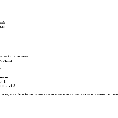
ний
идео
:
xsBackup очищена
ключены
ена
ение:
.4.1
cons_v1.3
 пакет, а из 2-го были использованы иконки (и иконка мой компьютер за