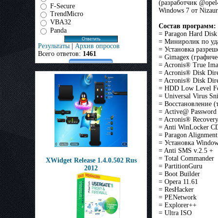
(разработчик @opel
F-Secure
Windows 7 от Nizau
TrendMicro
VBA32
Состав программ:
Panda
= Paragon Hard Disk 
= Миниролик по у
Результаты
|
Архив опросов
= Установка разреш
Всего ответов:
1461
= Gimagex (графиче
= Acronis® True Im
= Acronis® Disk Di
= Acronis® Disk Dir
= HDD Low Level Fo
= Universal Virus Sni
= Восстановление (
= Active@ Password
= Acronis® Recovery
= Anti WinLocker CD
= Paragon Alignment
= Установка Window
= Anti SMS v.2.5 +
= Total Commander
XWidget Release 1.4.0.502 Rus
= PartitionGuru
2012
= Boot Builder
= Opera 11.61
= ResHacker
= PENetwork
= Explorer++
= Ultra ISO