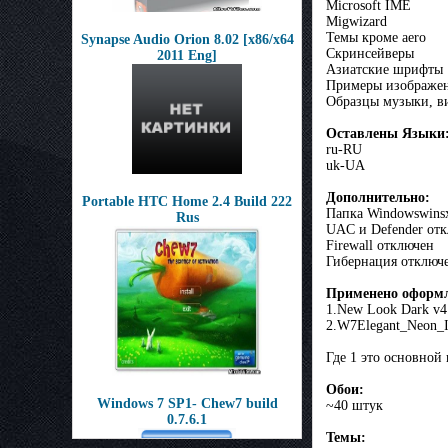
Microsoft IME
Migwizard
Темы кроме aero
Synapse Audio Orion 8.02 [x86/x64
Скринсейверы
2011 Eng]
Азиатские шрифты
Примеры изображе
Образцы музыки, в
Оставлены Языки
ru-RU
uk-UA
Д
ополнительно:
Portable HTC Home 2.4 Build 222
Папка Windowswins
Rus
UAC и Defender от
Firewall отключен
Гибернация отключ
Применено оформл
1.New Look Dark v4
2.W7Elegant_Neon_I
Где 1 это основной
Обои:
Windows 7 SP1- Chew7 build
~40 штук
0.7.6.1
Темы: