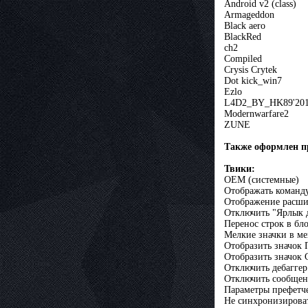
Android v2 (class)
Armageddon
Black aero
BlackRed
ch2
Compiled
Crysis Crytek
Dot kick_win7
Ezlo
L4D2_BY_HK89'20
Modernwarfare2
ZUNE
Также оформлен п
Твики:
ОЕМ (системные)
Отображать команд
Отображение расши
Отключить "Ярлык 
Перенос строк в бл
Мелкие значки в м
Отобразить значок 
Отобразить значок 
Отключить дебаггер
Отключить сообщен
Параметры префетче
Не синхронизироват