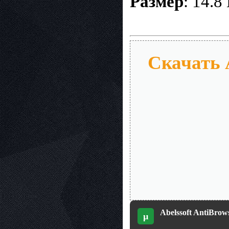
Размер
: 14.8
Скачать A
Abelssoft AntiBrow
µ