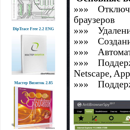
»»» Отключе
браузеров
»»» Удалени
DipTrace Free 2.2 ENG
»»» Создание
»»» Автомати
»»» Поддержка
Netscape, App
»»» Поддерж
Мастер Визиток 2.85