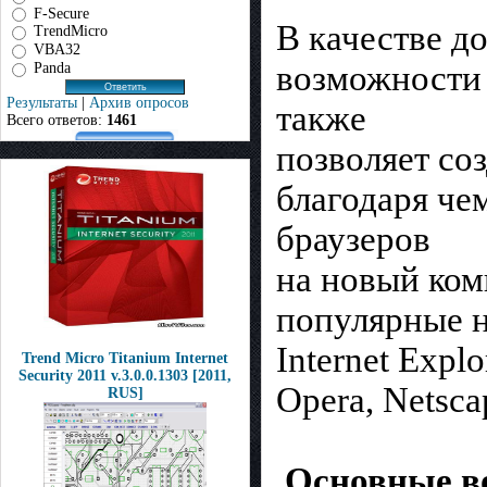
F-Secure
В качестве д
TrendMicro
VBA32
возможности 
Panda
Результаты
|
Архив опросов
также
Всего ответов:
1461
позволяет со
благодаря че
браузеров
на новый ком
популярные н
Internet Explo
Trend Micro Titanium Internet
Security 2011 v.3.0.0.1303 [2011,
Opera, Netscap
RUS]
Основные в