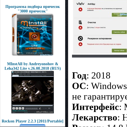
Программа подбора причесок
"3000 причесок"
MInstAll by Andreyonohov &
Leha342 Lite v.26.08.2018 (RUS)
Год
: 2018
OС
: Windows
не гарантиру
Интерфейс
:
Лекарство
: 
Reckon Player 2.2.3 [2011/Portable]