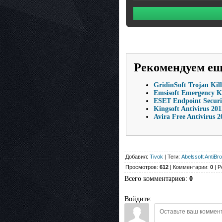
Рекомендуем е
GridinSoft Trojan Kill
Emsisoft Emergency Kit
ESET Endpoint Security
Kingsoft Antivirus 20
Avira Free Antivirus 2
Добавил:
Tivok
| Теги:
Abelssoft AntiB
Просмотров:
612
| Комментарии:
0
| Р
Всего комментариев
:
0
Войдите: