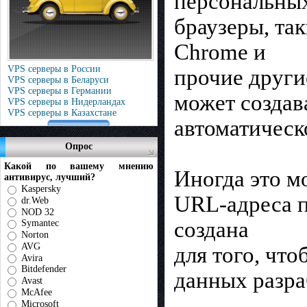
персональных
браузеры, таки
Chrome и
VPS серверы в России
прочие други
VPS серверы в Беларуси
VPS серверы в Германии
может создав
VPS серверы в Нидерландах
VPS серверы в Казахстане
автоматическ
Опрос
Какой по вашему мнению
Иногда это м
антивирус, лучший?
Kaspersky
URL-адреса 
dr.Web
NOD 32
создана
Symantec
Norton
AVG
для того, чт
Avira
Bitdefender
данных разра
Avast
McAfee
Microsoft