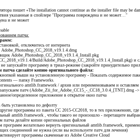
тора пишет «The installation cannot continue as the installer file may be dam
ствия указанные в спойлере "Программа повреждена и не может…"
ена и не может
isable
зованием патча:
рамм:
становкой, отключитесь от интернета
 Adobe_Photoshop_CC_2018_v19.1.4.dmg
вщик Adobe_Photoshop_CC_2018_v19.1.4_Install.pkg
CC_2018_v19.1.4/Build/Adobe_Photoshop_CC_2018_v19.1.4_Install.pkg) и 
 не запускайте программу в триал-режиме (закройте принудительно прил
 патча сделайте копию оригинального файла:
кнопкой мыши на установленную программу - Показать содержимое паке
ntents — папку Frameworks.
гинального amtlib.framework / архив или переименовываем и оставляем в
 запускаем патч (Adobe_Zii_for_Adobe_CC15_-_CC18_3.0.4_[TNT].dmg ->
анное/определенное приложение в открытое окно патча
 быть установлена по дефолту
другие программы из пакета СС 2015-СС2018, то в тех приложениях, где 
ьный amtlib.framework , чтобы такого не произошло - перетащите выбра
м патча делайте копии оригинальных файлов
м программ желательно вернуть оригинальный amtlib.framework, примен
ящих соединений не нужна (если вы используете патч для лечения)
 активирует программы скаченные из Adobe Creative Cloud