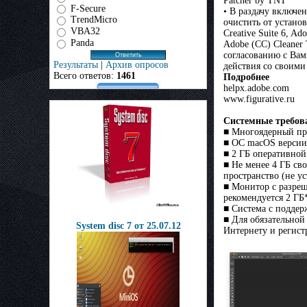
Patcher by TNT
F-Secure
• В раздачу включен
TrendMicro
очистить от устано
VBA32
Creative Suite 6, Ado
Panda
Adobe (CC) Cleaner
согласованию с Вам
Результаты
|
Архив опросов
действия со своими
Всего ответов:
1461
Подробнее
helpx.adobe.com
www.figurative.ru
Системные требов
■ Многоядерный про
■ ОС macOS версии 1
■ 2 ГБ оперативной
■ Не менее 4 ГБ св
пространство (не ус
■ Монитор с разреш
рекомендуется 2 ГБ
■ Система с поддер
■ Для обязательной
System disc 7 от 25.07.12
Интернету и регист