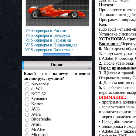
Для 10.12+ если
Цитата:
При запуске инсталля
То, выполняем дей
Программа поврежд
Код:
sudo spctl --master-d
VPS серверы в России
Установка с исполь
VPS серверы в Беларуси
УСТАНОВКА прог
VPS серверы в Германии
Внимание!
Перед у
VPS серверы в Нидерландах
0.
Монтируем образ
VPS серверы в Казахстане
1.
Запускаем устано
(/Adobe_Photoshop_
2.
После установки,
Опрос
Перед применением
3.
Щёлкаем правой 
Какой по вашему мнению
Открываем папку Co
антивирус, лучший?
4.
Делаем копию ори
Kaspersky
5.
С рабочего стола
dr.Web
перетаскиваем выбр
NOD 32
ВНИМАНИЕ:
Symantec
- программа должна
Norton
- если установлены 
AVG
пропатчен оригинал
Avira
- перед применение
Bitdefender
• Перед обновление
Avast
• блокировка исход
McAfee
• Adobe Zii - также
Microsoft