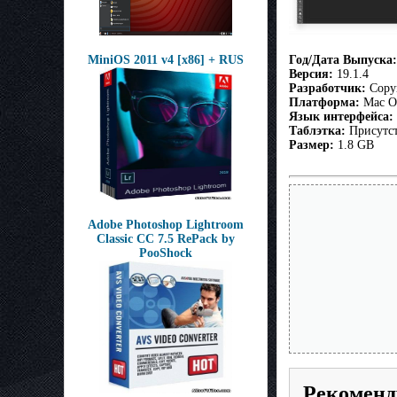
MiniOS 2011 v4 [x86] + RUS
Год/Дата Выпуска:
Версия:
19.1.4
Разработчик:
Copyr
Платформа:
Mac O
Язык интерфейса:
Таблэтка:
Присутс
Размер:
1.8 GB
Adobe Photoshop Lightroom
Classic CC 7.5 RePack by
PooShock
Рекоменд