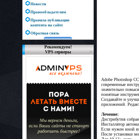
Новости
Правообладателям
Правила публикации
контента на сайте
Обратная связь
Рекомендуем!
VPS серверы
Adobe Photoshop C
современные инстру
значительно повыси
понятные инструмен
Создавайте и улучш
приложений. Редакт
Лечение:
Дистрибутив собран
Инсталлятор автома
Если нужен иной яз
После установки мо