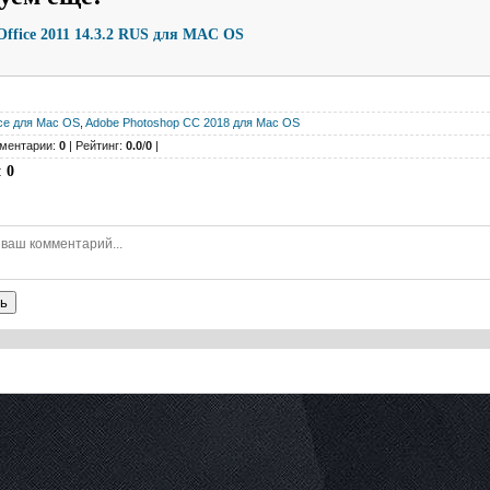
 Office 2011 14.3.2 RUS для MAC OS
се для Mac OS
,
Adobe Photoshop CC 2018 для Mac OS
ментарии:
0
| Рейтинг:
0.0
/
0
|
:
0
ь