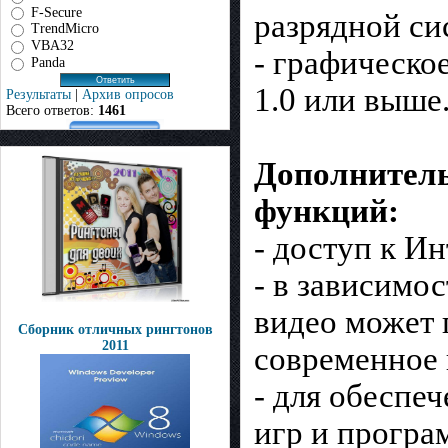
F-Secure
разрядной си
TrendMicro
VBA32
- графическо
Panda
1.0 или выше
Результаты
|
Архив опросов
Всего ответов:
1461
Дополнитель
функций:
- доступ к Ин
- в зависимо
видео может 
Сборник отличных рингтонов
2011
современное 
- для обеспе
игр и програ