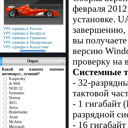
февраля 2012
установке. U
завершению, 
VPS серверы в России
VPS серверы в Беларуси
вы получаете
VPS серверы в Германии
VPS серверы в Нидерландах
VPS серверы в Казахстане
версию Windo
проверку на в
Опрос
Системные т
Какой по вашему мнению
антивирус, лучший?
Kaspersky
- 32-разрядн
dr.Web
NOD 32
тактовой час
Symantec
Norton
- 1 гигабайт 
AVG
Avira
разрядной си
Bitdefender
Avast
McAfee
- 16 гигабайт
Microsoft