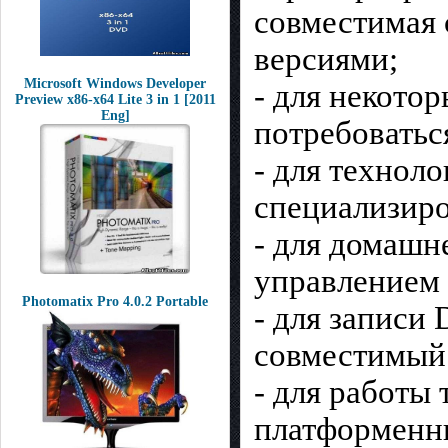
совместимая 
версиями;
Microsoft Windows Developer
- для некото
Preview x86-x64 Lite 3 in 1 [2011
Eng]
потребоватьс
- для технол
специализиро
- для домашн
управлением 
Photomatix Pro 4.0.2 Portable
- для записи
совместимый 
- для работы
платформенны