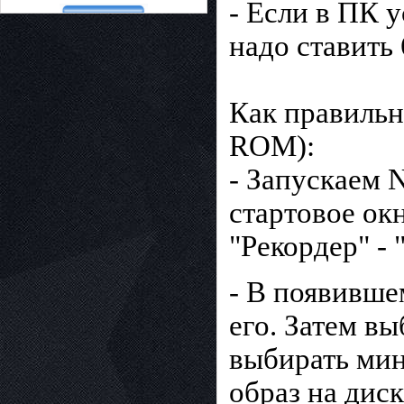
- Если в ПК 
надо ставить
Как правильн
ROM):
- Запускаем 
стартовое ок
"Рекордер" - 
- В появивше
его. Затем в
выбирать мин
образ на диск