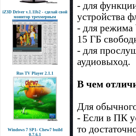
- для функци
iZ3D Driver v.1.11b2 - сделай свой
устройства ф
монитор трехмерным
- для режима
15 ГБ свобод
- для прослу
аудиовыход.
Rus TV Player 2.1.1
В чем отличи
Для обычного
- Если в ПК 
то достаточн
Windows 7 SP1- Chew7 build
0.7.6.1