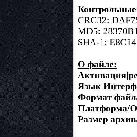
Контрольные
CRC32: DAF7
MD5: 28370B
SHA-1: E8C1
О файле:
Активация|ре
Язык Интерф
Формат файл
Платформа/О
Размер архив