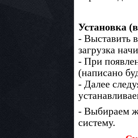
Установка (в
- Выставить в
загрузка начи
- При появле
(написано буд
- Далее след
устанавлива
- Выбираем ж
систему.