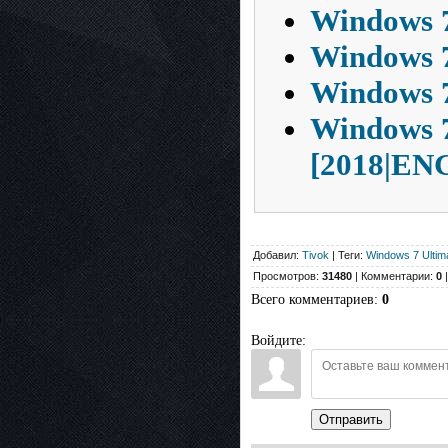
Windows 7
Windows 7
Windows 7
Windows 7
[2018|EN
Добавил:
Tivok
| Теги:
Windows 7 Ultim
Просмотров:
31480
| Комментарии:
0
|
Всего комментариев
:
0
Войдите:
Отправить