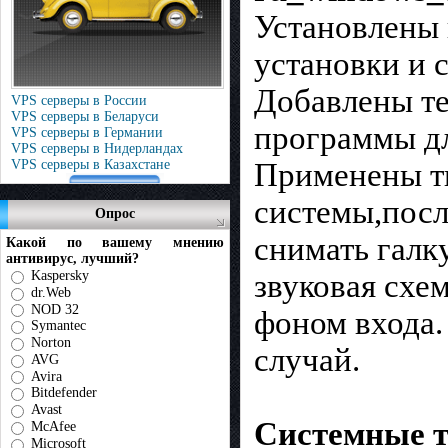
Установлены 
установки и 
Добавлены те
VPS серверы в России
VPS серверы в Беларуси
программы дл
VPS серверы в Германии
VPS серверы в Нидерландах
VPS серверы в Казахстане
Применены т
системы,посл
Опрос
снимать галк
Какой по вашему мнению
антивирус, лучший?
Kaspersky
звуковая схе
dr.Web
NOD 32
фоном входа.
Symantec
Norton
случай.
AVG
Avira
Bitdefender
Avast
Системные т
McAfee
Microsoft