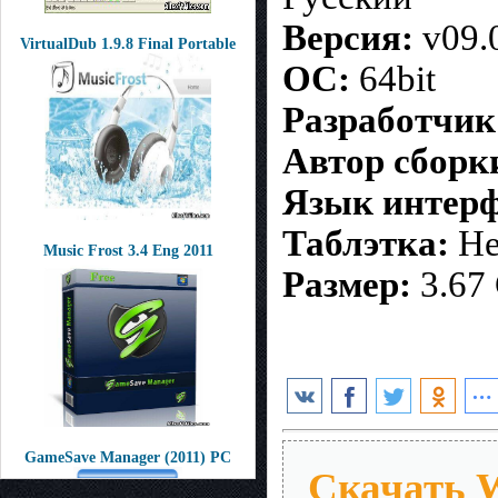
Версия:
v09.
VirtualDub 1.9.8 Final Portable
ОС:
64bit
Разработчик
Автор сборк
Язык интерф
Таблэтка:
Не
Music Frost 3.4 Eng 2011
Размер:
3.67
GameSave Manager (2011) РС
Скачать W