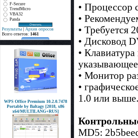
F-Secure
• Процессор 
TrendMicro
VBA32
• Рекомендуе
Panda
• Требуется 2
Результаты
|
Архив опросов
Всего ответов:
1461
• Дисковод 
• Клавиатура
указывающее
• Монитор ра
• графическо
1.0 или выше
WPS Office Premium 10.2.0.7478
Portable by Baltagy [2018, x86
x64/MULTILANG+RUS]
Контрольны
MD5: 2b5bee