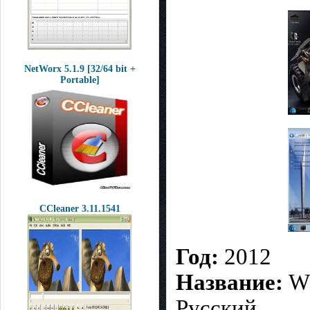
NetWorx 5.1.9 [32/64 bit +
Portable]
CCleaner 3.11.1541
Год:
2012
Название:
WI
Русский