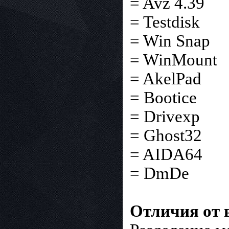
= Avz 4.39
= Testdisk
= Win Snap
= WinMount
= AkelPad
= Bootice
= Drivexp
= Ghost32
= AIDA64
= DmDe
Отличия от в