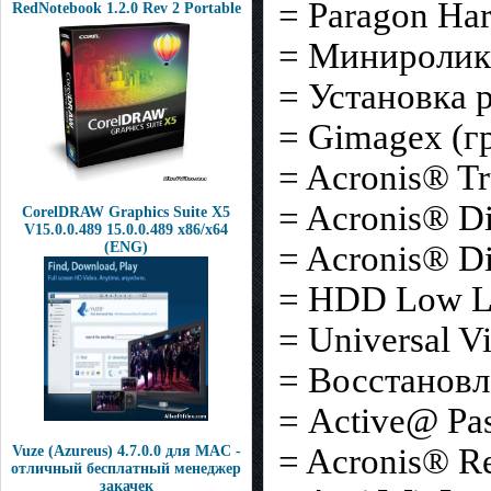
= Paragon Har
RedNotebook 1.2.0 Rev 2 Portable
= Миниролик
= Установка 
= Gimagex (г
= Acronis® T
= Acronis® D
CorelDRAW Graphics Suite X5
V15.0.0.489 15.0.0.489 x86/x64
(ENG)
= Acronis® Di
= HDD Low Le
= Universal Vi
= Восстановл
= Active@ Pa
= Acronis® R
Vuze (Azureus) 4.7.0.0 для MAC -
отличный бесплатный менеджер
закачек