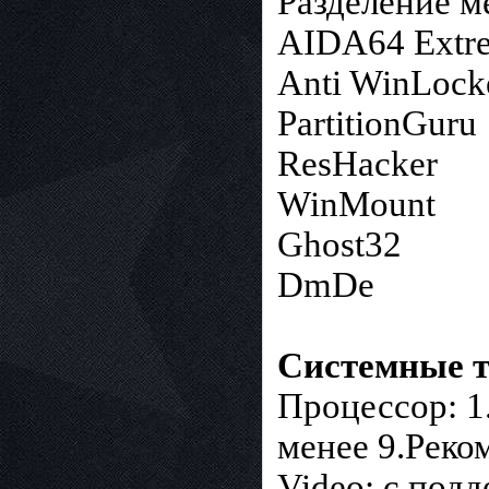
Разделение м
AIDA64 Extre
Anti WinLock
PartitionGuru
ResHacker
WinMount
Ghost32
DmDe
Системные т
Процессор: 1.
менее 9.Реко
Video: с под