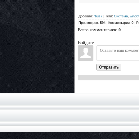
Добавил:
rbus7
| Теги:
Система
,
windo
Просмотров:
594
| Комментарии:
0
| Р
Всего комментариев
:
0
Войдите:
Отправить