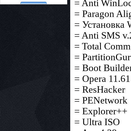
= Anti WinLoc
= Paragon Ali
= Установка 
= Anti SMS v.
= Total Comm
= PartitionGu
= Boot Builde
= Opera 11.61
= ResHacker
= PENetwork
= Explorer++
= Ultra ISO