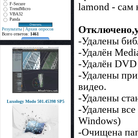
F-Secure
lamond - сам 
TrendMicro
VBA32
Panda
Отключено,у
Результаты
|
Архив опросов
Всего ответов:
1461
-Удалены би
-Удалён Medi
-Удалён DVD
-Удалены пр
видео.
-Удалены ста
Luxology Modo 501.45398 SP5
-Удалены все
Windows)
-Очищена па