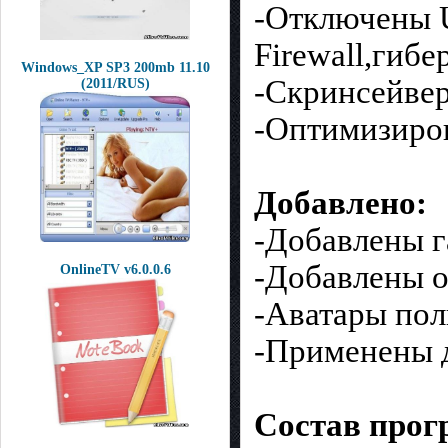
-Отключены 
Firewall,гибе
Windows_XP SP3 200mb 11.10
-Скринсейвер
(2011/RUS)
-Оптимизиров
Добавлено:
-Добавлены г
-Добавлены 
OnlineTV v6.0.0.6
-Аватары пол
-Применены 
Состав прог