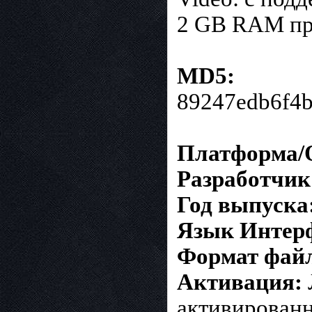
2 GB RAM при
MD5:
89247edb6f4
Платформа/
Разработчик
Год выпуска
Язык Интер
Формат фай
Активация:
активирован