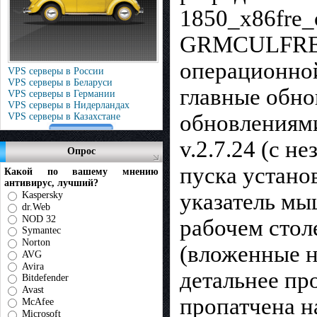
1850_x86fre_c
GRMCULFRER_
операционной
VPS серверы в России
VPS серверы в Беларуси
главные обно
VPS серверы в Германии
VPS серверы в Нидерландах
обновлениями
VPS серверы в Казахстане
v.2.7.24 (с н
Опрос
пуска устано
Какой по вашему мнению
антивирус, лучший?
указатель мы
Kaspersky
dr.Web
NOD 32
рабочем стол
Symantec
Norton
(вложенные н
AVG
Avira
детальнее пр
Bitdefender
Avast
пропатчена н
McAfee
Microsoft