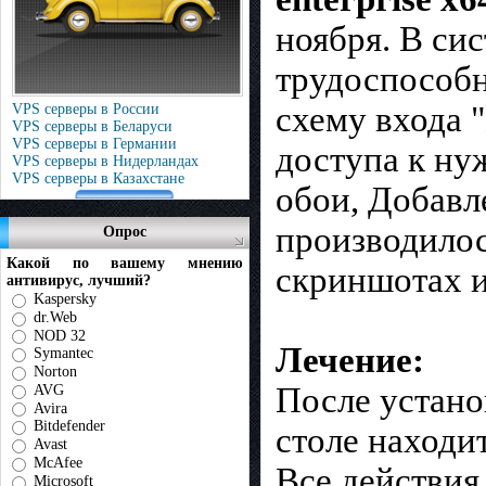
ноября. В си
трудоспособн
схему входа 
VPS серверы в России
VPS серверы в Беларуси
VPS серверы в Германии
доступа к ну
VPS серверы в Нидерландах
VPS серверы в Казахстане
обои, Добавл
производилос
Опрос
Какой по вашему мнению
скриншотах и
антивирус, лучший?
Kaspersky
dr.Web
NOD 32
Лечение:
Symantec
Norton
После устано
AVG
Avira
Bitdefender
столе находи
Avast
McAfee
Все действия
Microsoft