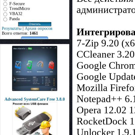
F-Secure
администрато
TrendMicro
VBA32
Panda
Результаты
|
Архив опросов
Интегриров
Всего ответов:
1461
7-Zip 9.20 (x6
CCleaner 3.20
Google Chrom
Google Update
Mozilla Firefo
Notepad++ 6.
Advanced SystemCare Free 3.8.0
Opera 12.02 1
RocketDock 1
Unlocker 1.9.