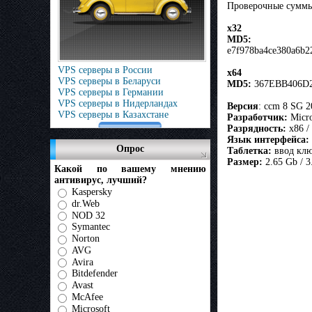
Проверочные сумм
x32
MD5:
e7f978ba4ce380a6b2
VPS серверы в России
x64
VPS серверы в Беларуси
MD5:
367EBB406D2
VPS серверы в Германии
VPS серверы в Нидерландах
Версия
: ccm 8 SG 
VPS серверы в Казахстане
Разработчик:
Micro
Разрядность:
x86 /
Язык интерфейса:
Опрос
Таблетка:
ввод клю
Размер:
2.65 Gb / 3
Какой по вашему мнению
антивирус, лучший?
Kaspersky
dr.Web
NOD 32
Symantec
Norton
AVG
Avira
Bitdefender
Avast
McAfee
Microsoft