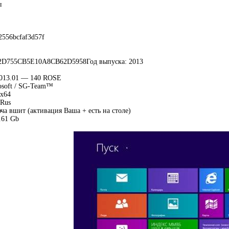
ы
2556bcfaf3d57f
D755CB5E10A8CB62D5958Год выпуска: 2013
2013.01 — 140 ROSE
soft / SG-Team™
 x64
Rus
ча вшит (активация Ваша + есть на столе)
.61 Gb