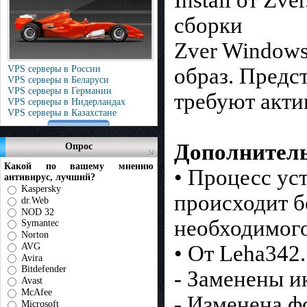
сборки
Zver Windows
образ. Предс
VPS серверы в России
VPS серверы в Беларуси
VPS серверы в Германии
требуют акти
VPS серверы в Нидерландах
VPS серверы в Казахстане
Дополнител
Опрос
Какой по вашему мнению
• Процесс ус
антивирус, лучший?
Kaspersky
происходит б
dr.Web
NOD 32
необходимого
Symantec
Norton
• От Leha342
AVG
Avira
Bitdefender
- Заменены и
Avast
McAfee
- Изменена ф
Microsoft