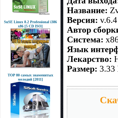
Дата выхода
Название:
Zv
Версия:
v.6.4
SuSE Linux 8.2 Professional i386
x86 [5 CD ISO]
Автор сборк
Система:
x86
Язык интерф
Лекарство:
Н
Размер:
3.33 
TOP 80 самых знаменитых
мелодий [2011]
Ска