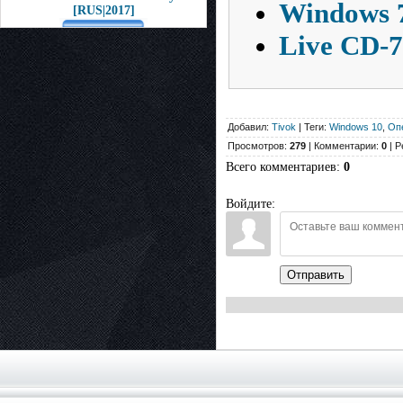
Windows 7
[RUS|2017]
Live CD-7
Добавил:
Tivok
| Теги:
Windows 10
,
Оп
Просмотров:
279
| Комментарии:
0
| Р
Всего комментариев
:
0
Войдите:
Отправить