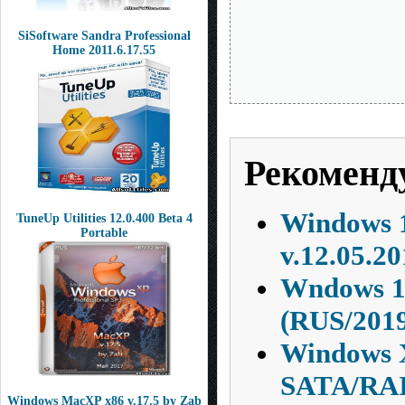
SiSoftware Sandra Professional
Home 2011.6.17.55
Рекоменд
Windows 1
TuneUp Utilities 12.0.400 Beta 4
Portable
v.12.05.2
Wndows 10
(RUS/201
Windows X
SATA/RAI
Windows MacXP x86 v.17.5 by Zab