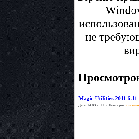
Windo
использован
не требующ
ви
Просмотров
Magic Utilities 2011 6.11
Дата:
14.03.2011
/ Категория:
Системн