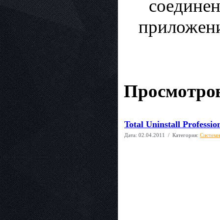
соединен
приложени
Просмотров
Total Uninstall Profess
Дата:
02.04.2011
/ Категория:
Системн