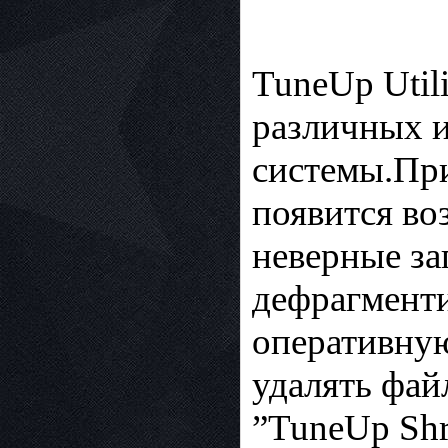
TuneUp Util
различных и
системы.Пр
появится во
неверные за
дефрагменти
оперативную
удалять фай
”TuneUp Shr