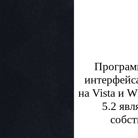
Программ
интерфейса
на Vista и 
5.2 явл
собст