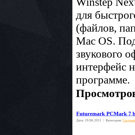
Winstep Nex
для быстрог
(файлов, па
Mac OS. По
звукового о
интерфейс н
программе.
Просмотров
Futuremark PCMark 7 bu
Дата:
19.06.2011
/ Категория:
Системн