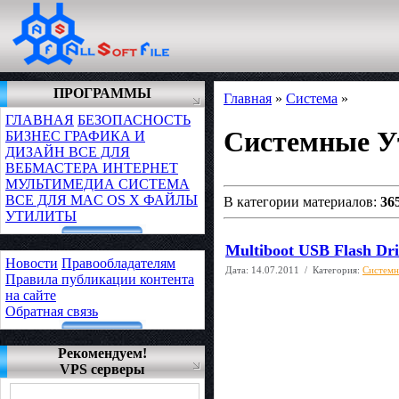
ПРОГРАММЫ
Главная
»
Система
»
ГЛАВНАЯ
БЕЗОПАСНОСТЬ
Системные 
БИЗНЕС
ГРАФИКА И
ДИЗАЙН
ВСЕ ДЛЯ
ВЕБМАСТЕРА
ИНТЕРНЕТ
МУЛЬТИМЕДИА
СИСТЕМА
ВСЕ ДЛЯ MAC OS X
ФАЙЛЫ
В категории материалов:
36
УТИЛИТЫ
Multiboot USB Flash Dr
Новости
Правообладателям
Дата:
14.07.2011
/ Категория:
Системн
Правила публикации контента
на сайте
Обратная связь
Рекомендуем!
VPS серверы