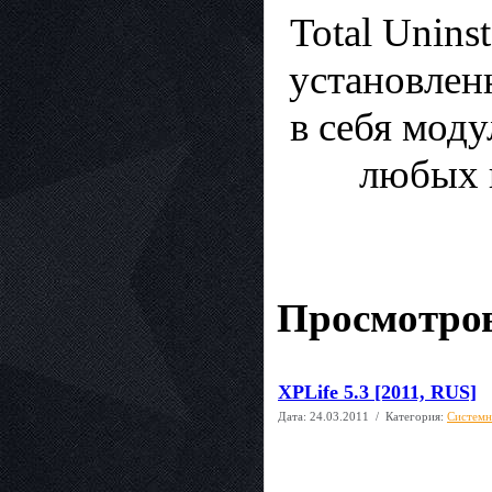
Total Unins
установлен
в себя мод
любых 
Просмотров
XPLife 5.3 [2011, RUS]
Дата:
24.03.2011
/ Категория:
Системн