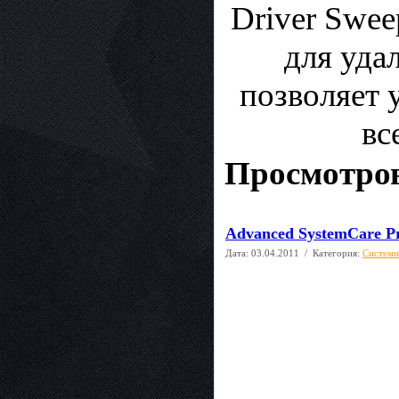
Driver Swee
для уда
позволяет 
вс
Просмотров
Advanced SystemCare Pr
Дата:
03.04.2011
/ Категория:
Системн