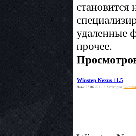
становится 
специализир
удаленные ф
прочее.
Просмотров
Winstep Nexus 11.5
Дата:
22.06.2011
/ Категория:
Системн