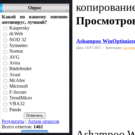
копирование
Опрос
Какой по вашему мнению
Просмотров
антивирус, лучший?
Kaspersky
dr.Web
NOD 32
Ashampoo WinOptimizer 
Symantec
Дата:
14.07.2011
/ Категория:
Системн
Norton
AVG
Avira
Bitdefender
Avast
McAfee
Microsoft
F-Secure
TrendMicro
VBA32
Panda
Результаты
|
Архив опросов
Всего ответов:
1461
Ashampoo Wi