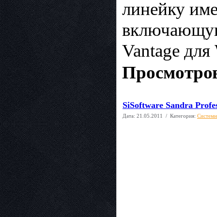
линейку им
включающую
Vantage для
Просмотров
SiSoftware Sandra Profe
Дата:
21.05.2011
/ Категория:
Системн