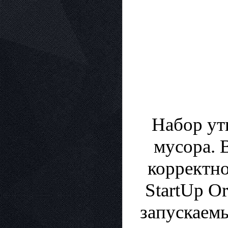
Набор ут
мусора. В
корректно
StartUp O
запускаемы