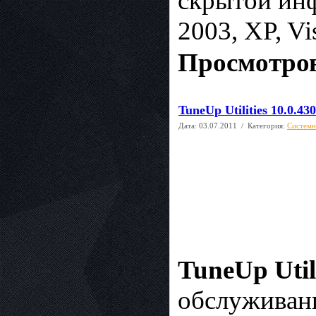
скрытой инф
2003, XP, Vi
Просмотров
TuneUp Utilities 10.0.430
Дата:
03.07.2011
/ Категория:
Системн
TuneUp Utili
обслуживан