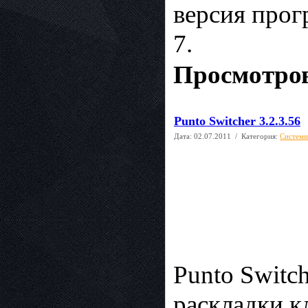
версия прог
7.
Просмотров
Punto Switcher 3.2.3.56
Дата:
02.07.2011
/ Категория:
Системн
Punto Switc
раскладки к