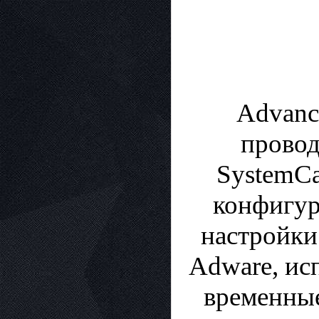
Advanc
провод
SystemCa
конфигур
настройки
Adware, ис
временные