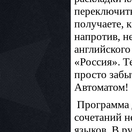
переключить
получаете, 
напротив, н
английского
«Россия». Т
просто забы
Автоматом!
Программа д
сочетаний н
языков. В ру