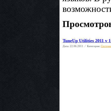
возможности
Просмотров
TuneUp Utilities 2011 v 
Дата:
22.06.2011
/ Категория:
Системн