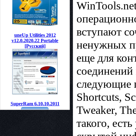
WinTools.ne
операционно
вступают с
uneUp Utilities 2012
v12.0.2020.22 Рortable
ненужных пр
[Pусcкий]
еще для кон
соединений 
следующие пр
Shortcuts, S
SuperRam 6.10.10.2011
Tweaker, The
такого, ест