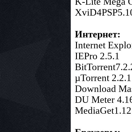
K-Lite Mega C
XviD4PSP5.10
Интернет:
Internet Explo
IEPro 2.5.1
BitTorrent7.2
µTorrent 2.2.
Download Mast
DU Meter 4.1
MediaGet1.12