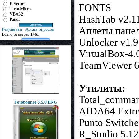
F-Secure
FONTS
TrendMicro
VBA32
HashTab v2.1
Panda
Аплеты пане
Результаты
|
Архив опросов
Всего ответов:
1461
Unlocker v1.9
VirtualBox-4.
TeamViewer 6
Утилиты:
Total_comman
Fotobounce 3.5.0 ENG
AIDA64 Extre
Punto Switche
R_Studio 5.12