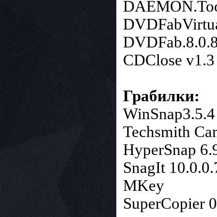
DAEMON.Tools
DVDFabVirtua
DVDFab.8.0.8
CDClose v1.3
Грабилки:
WinSnap3.5.4
Techsmith Cam
HyperSnap 6.
SnagIt 10.0.0.
MKey
SuperCopier 0