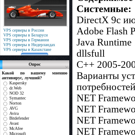
Системные:
DirectX 9c и
Adobe Flash P
VPS серверы в России
VPS серверы в Беларуси
Java Runtime 
VPS серверы в Германии
VPS серверы в Нидерландах
VPS серверы в Казахстане
dllsfull
C++ 2005-20
Опрос
Варианты уст
Какой по вашему мнению
антивирус, лучший?
Kaspersky
потребностей
dr.Web
NOD 32
NET Framewor
Symantec
Norton
NET Framewor
AVG
Avira
NET Framewor
Bitdefender
Avast
NET Framewor
McAfee
Microsoft