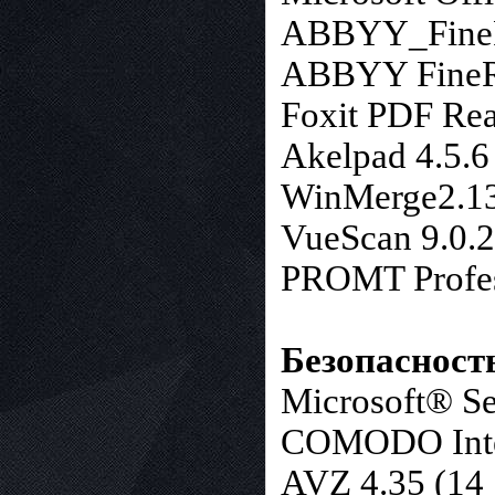
ABBYY_FineRe
ABBYY FineRe
Foxit PDF Rea
Akelpad 4.5.6
WinMerge2.13
VueScan 9.0.2
PROMT Profess
Безопасност
Microsoft® Se
COMODO Inter
AVZ 4.35 (14