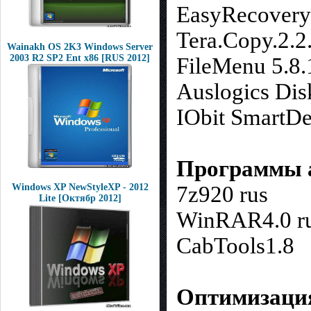
EasyRecovery
Tera.Copy.2.2
Wainakh OS 2K3 Windows Server
2003 R2 SP2 Ent x86 [RUS 2012]
FileMenu 5.8.
Auslogics Dis
IObit SmartDe
Программы 
Windows XP NewStyleXP - 2012
7z920 rus
Lite [Октябр 2012]
WinRAR4.0 r
CabTools1.8
Оптимизаци