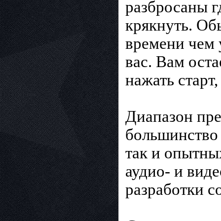
разбросаны гд
крякнуть. Об
времени чем 
вас. Вам ост
нажать старт,
Диапазон пре
большинство 
так и опытны
аудио- и вид
разработки с