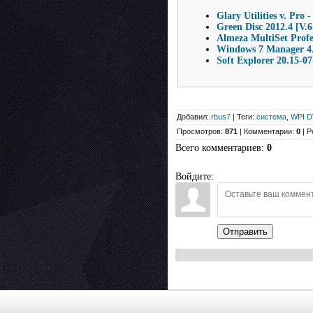
Glary Utilities v. P
Green Disc 2012.4 [V.6
Almeza MultiSet Profe
Windows 7 Manager 4.
Soft Explorer 20.15-0
Добавил:
rbus7
| Теги:
системa
,
WPI 
Просмотров:
871
| Комментарии:
0
| Р
Всего комментариев
:
0
Войдите:
Отправить