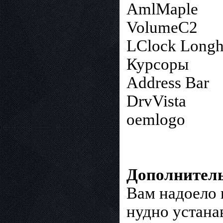
AmlMaple
VolumeC2
LClock Longh
Курсоры
Address Bar
DrvVista
oemlogo
Дополнител
Вам надоело 
нудно устана