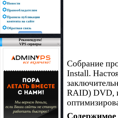
Новости
Правообладателям
Правила публикации
контента на сайте
Обратная связь
Рекомендуем!
VPS серверы
Собрание про
Install. Наст
заключительн
RAID) DVD, и
оптимизирова
Содержимое