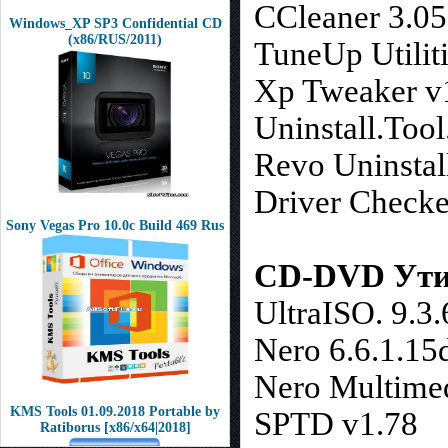
CCleaner 3.05
Windows_XP SP3 Confidential CD
(x86/RUS/2011)
TuneUp Utilit
Xp Tweaker v1
Uninstall.Tool
Revo Uninstal
Driver Checke
Sony Vegas Pro 10.0c Build 469 Rus
CD-DVD Ути
UltraISO. 9.3.
Nero 6.6.1.15d
Nero Multimedi
KMS Tools 01.09.2018 Portable by
SPTD v1.78
Ratiborus [x86/x64|2018]