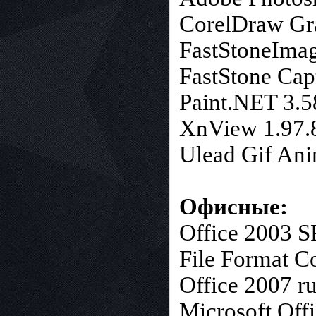
CorelDraw Gra
FastStoneIma
FastStone Cap
Paint.NET 3.5
XnView 1.97.8
Ulead Gif Ani
Офисные:
Office 2003 S
File Format C
Оffice 2007 r
Microsoft Off