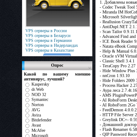
1. Добавлены новы
- Codec Tweak Tool 
- Miranda IM HotCof
- Microsoft Silverlig
- Reallusion CrazyTa
- AntiDupl.NET 2.1.
VPS серверы в России
- Scan Tailor 0.9.11.
VPS серверы в Беларуси
- Advanced Find and 
VPS серверы в Германии
- ICE Book Reader 9
VPS серверы в Нидерландах
- Natata eBook Comp
VPS серверы в Казахстане
- Help & Manual 6.0
- Oracle xVM Virtua
- Classic Shell 3.4.1
Опрос
- TeraCopy Pro 2.27
- Hide Window Plus 
Какой по вашему мнению
- nnCron 1.93.10
антивирус, лучший?
- Hide Folders 2009 
Kaspersky
- Process Hacker 2.2
dr.Web
- Аура леса 2.7.4t.1
NOD 32
- AMS PluginPowerP
Symantec
- AI RoboForm Deskt
Norton
- AI RoboForm 2Go 
AVG
- FeedDemon 4.0.0.2
- HTTP File Server 2
Avira
- Greylink DC+- 0.5
Bitdefender
- Домашний доктор 
Avast
- Flash Renamer 6.58
McAfee
- QIP Password Reco
Microsoft