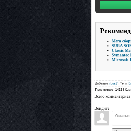
Рекоменд
Мега сбор
SURA SOF
Classic Me
Symantec E
Microsoft 
Добавил:
rbus7
| Теги:
Б
Просмотров:
1423
| Ком
Всего комментариев
Войдите: