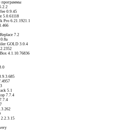
е программы
5.2.2
fee 0.9.45
ht 5.0.61118
lk Pro 6.21.1921.1
1.466
1
Replace 7.2
.0.8a
iler GOLD 3.0.4
.2.2352
lBox 4.1.10.76836
3.0
3.9.3.685
7.4957
63
ack 5.1
op 7.7.4
7.7.4
7
.3.262
9
2.2.3.15
very