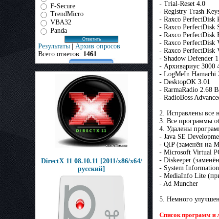
- Trial-Reset 4.0
F-Secure
- Registry Trash Keys
TrendMicro
- Raxco PerfectDisk 
VBA32
- Raxco PerfectDisk 
Panda
- Raxco PerfectDisk
- Raxco PerfectDisk
Результаты
|
Архив опросов
- Raxco PerfectDisk
Всего ответов:
1461
- Shadow Defender 1
- Архивариус 3000 
- LogMeIn Hamachi 
- DesktopOK 3.01
- RarmaRadio 2.68 Ba
- RadioBoss Advance
2. Исправлены все
3. Все программы о
4. Удалены програм
- Java SE Developme
- QIP (заменён на M
- Microsoft Virtual
- Diskeeper (заменён
DirectX 11 08.10.11 [2011/х86/х64/
- System Informatio
русский]
- MediaInfo Lite (п
- Ad Muncher
5. Немного улучше
Список программ и 