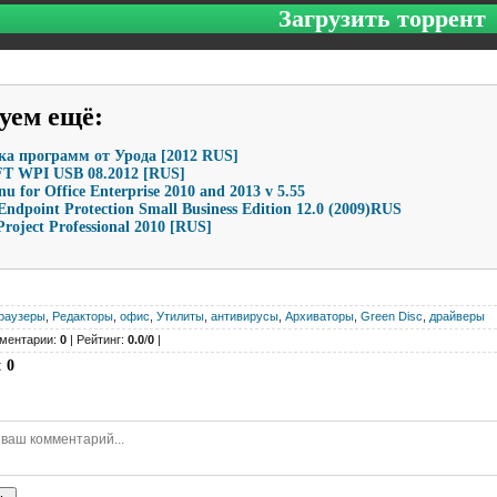
Загрузить торрент
уем ещё
:
ка программ от Урода [2012 RUS]
T WPI USB 08.2012 [RUS]
nu for Office Enterprise 2010 and 2013 v 5.55
ndpoint Protection Small Business Edition 12.0 (2009)RUS
Project Professional 2010 [RUS]
раузеры
,
Редакторы
,
офис
,
Утилиты
,
антивирусы
,
Архиваторы
,
Green Disc
,
драйверы
ментарии:
0
| Рейтинг:
0.0
/
0
|
:
0