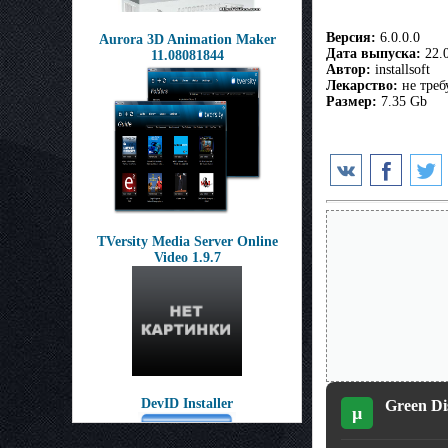
Версия:
6.0.0.0
Aurora 3D Animation Maker
Дата выпуска:
22.0
11.08081844
Автор:
installsoft
Лекарство:
не треб
Размер:
7.35 Gb
TVersity Media Server Online
Video 1.9.7
DevID Installer
Green Dis
µ