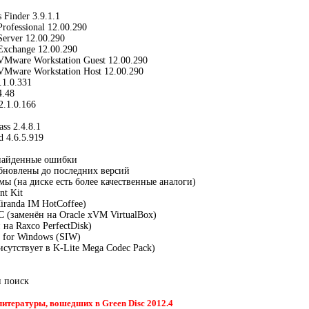
 Finder 3.9.1.1
Professional 12.00.290
Server 12.00.290
 Exchange 12.00.290
 VMware Workstation Guest 12.00.290
 VMware Workstation Host 12.00.290
.1.0.331
4.48
2.1.0.166
ss 2.4.8.1
d 4.6.5.919
 найденные ошибки
бновлены до последних версий
мы (на диске есть более качественные аналоги)
nt Kit
iranda IM HotCoffee)
 PC (заменён на Oracle xVM VirtualBox)
 на Raxco PerfectDisk)
n for Windows (SIW)
рисутствует в K-Lite Mega Codec Pack)
н поиск
литературы, вошедших в Green Disc 2012.4