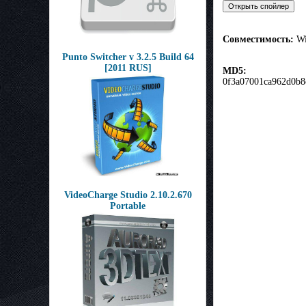
Совместимость:
Wi
Punto Switcher v 3.2.5 Build 64
[2011 RUS]
MD5:
0f3a07001ca962d0b
VideoCharge Studio 2.10.2.670
Portable