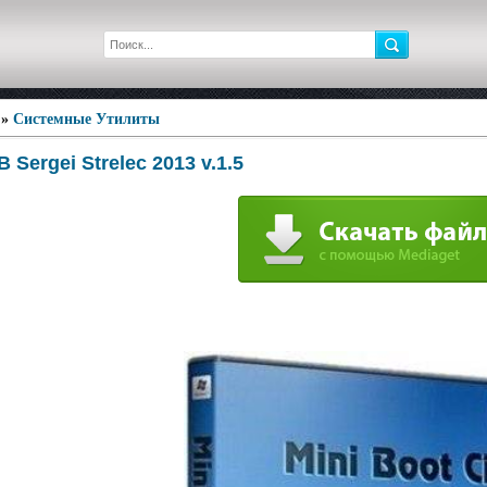
»
Системные Утилиты
 Sergei Strelec 2013 v.1.5