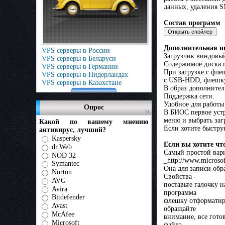
данных, удаления S
Состав программ
Дополнительная и
VPS серверы в России
Загрузчик виндо
VPS серверы в Беларуси
Содержимое диска г
VPS серверы в Германии
При загрузке с флеш
VPS серверы в Нидерландах
с USB-HDD, флешку 
VPS серверы в Казахстане
В образ дополнител
Поддержка сети.
Удобное для работы
Опрос
В БИОС первое устр
меню и выбрать за
Какой по вашему мнению
Если хотите быстру
антивирус, лучший?
Kaspersky
Если вы хотите чт
dr.Web
Самый простой вари
NOD 32
_http://www.microso
Symantec
Она для записи обра
Norton
Свойства -
AVG
поставьте галочку 
Avira
программа
Bitdefender
флешку отформатиру
Avast
обращайте
McAfee
внимание, все готов
Microsoft
файла