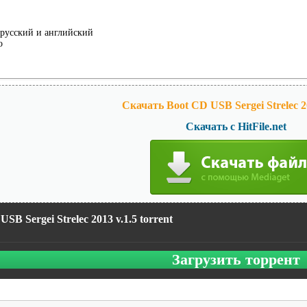
русский и английский
о
Скачать Boot CD USB Sergei Strelec 20
Скачать с HitFile.net
SB Sergei Strelec 2013 v.1.5 torrent
Загрузить торрент