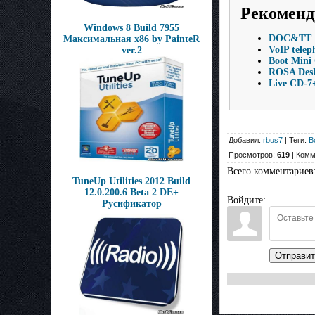
Рекоменд
Windows 8 Build 7955
DOC&TT 12
Максимальная x86 by PainteR
VoIP telep
ver.2
Boot Mini 
ROSA Desk
Live CD-7+
Добавил:
rbus7
| Теги:
B
Просмотров:
619
| Комм
Всего комментариев
TuneUp Utilities 2012 Build
12.0.200.6 Beta 2 DE+
Войдите:
Русификатор
Отправит