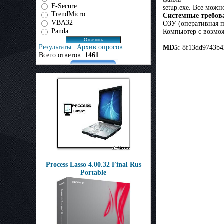
F-Secure
setup.exe. Все можн
TrendMicro
Системные требов
VBA32
ОЗУ (оперативная па
Panda
Компьютер с возмо
Результаты
|
Архив опросов
MD5:
8f13dd9743b4
Всего ответов:
1461
Process Lasso 4.00.32 Final Rus
Portable