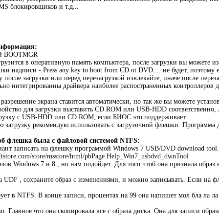
MS блокировщиков и т.д...
нформация:
вый BOOTMGR
рузится в оперативную память компьютера, после загрузки вы можете и
ки надписи - Press any key to boot from CD ot DVD.... не будет, поэтому
после загрузки или перед перезагрузкой извлекайте, иначе после переза
ьно интегрированны драйвера наиболее распостраненных контроллеров д
 разрешение экрана ставится автоматически, но так же вы можете устан
ойство для загрузки выставить CD ROM или USB-HDD соответственно, л
грузку с USB-HDD или CD ROM, если БИОС это поддерживает.
ю загрузку рекомендую использовать с загрузочной флешки. Программа д
об флешка была с файловой системой NTFS:
ант записать на флешку программой Windows 7 USB/DVD download tool.
ftstore.com/store/msstore/html/pbPage.Help_Win7_usbdvd_dwnTool
зов Windows 7 и 8 , но нам подойдет. Для того чтоб она признала образ 
на UDF , сохраните образ с изменениями, и можно записывать. Если на ф
ет в NTFS. В конце записи, процентах на 99 она напишет мол бла ла ла 
о. Главное что она скопировала все с образа диска. Она для записи обра