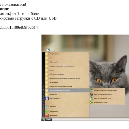
о пользоваться!
ания:
мять) от 1 гиг и более.
жностью загрузки с CD или USB.
2a53613f09efb9fb2614