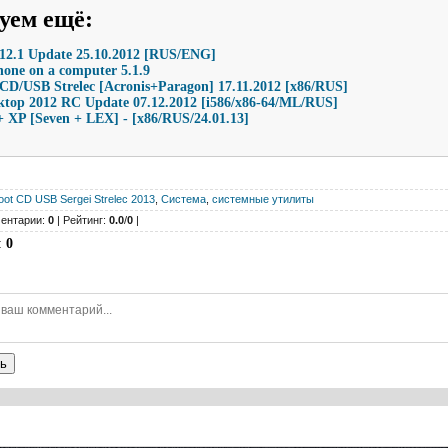
уем ещё
:
.1 Update 25.10.2012 [RUS/ENG]
hone on a computer 5.1.9
CD/USB Strelec [Acronis+Paragon] 17.11.2012 [х86/RUS]
top 2012 RC Update 07.12.2012 [i586/x86-64/ML/RUS]
 XP [Seven + LEX] - [x86/RUS/24.01.13]
oot CD USB Sergei Strelec 2013
,
Система
,
системные утилиты
ентарии:
0
| Рейтинг:
0.0
/
0
|
:
0
ь