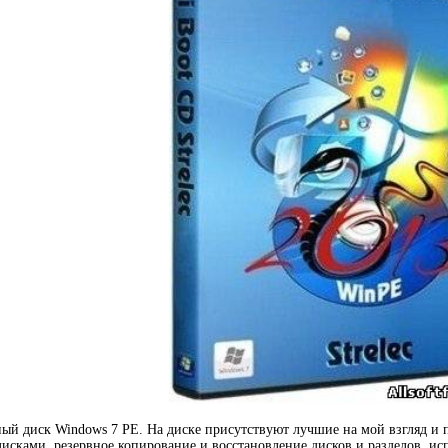
ый диск Windows 7 PE. На диске присутствуют лучшие на мой взгляд и
дисками, резервное копирование и восстановление дисков и разделов, ис