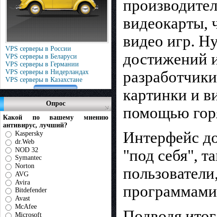
производител
видеокарты, 
видео игр. Н
VPS серверы в России
достижений и
VPS серверы в Беларуси
VPS серверы в Германии
VPS серверы в Нидерландах
разработчики
VPS серверы в Казахстане
картинки и в
Опрос
помощью горя
Какой по вашему мнению
антивирус, лучший?
Интерфейс до
Kaspersky
dr.Web
NOD 32
"под себя", т
Symantec
Norton
пользователи
AVG
Avira
программами
Bitdefender
Avast
McAfee
Подводя итог
Microsoft