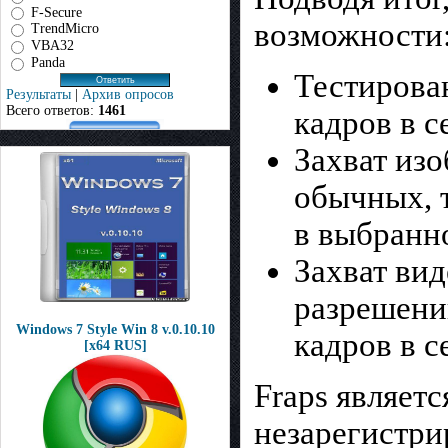
F-Secure
возможности
TrendMicro
VBA32
Panda
Тестирова
Результаты
|
Архив опросов
Всего ответов:
1461
кадров в с
Захват из
обычных, 
в выбранн
Захват вид
разрешени
Windows 7 Style Win 8 v.0.10.10
кадров в с
[x64 RUS]
Fraps являет
незарегистри