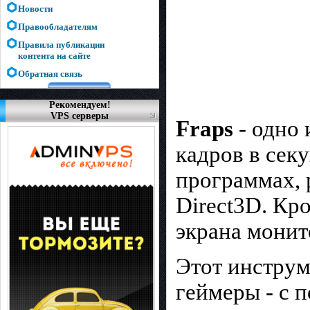
Новости
Правообладателям
Правила публикации
контента на сайте
Обратная связь
Рекомендуем!
VPS серверы
Fraps
- одно 
кадров в секу
программах, 
Direct3D. Кро
экрана монит
Этот инструм
геймеры - с 