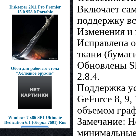
Включает сам
Diskeeper 2011 Pro Premier
15.0.958.0 Portable
поддержку вс
Изменения и 
Исправлена 
ткани (бумаги
Обновлены SD
Обои для рабочего стола
2.8.4.
"Холодное оружие"
Поддержка у
GeForce 8, 9,
объемом гра
Windows 7 x86 SP1 Ultimate
Замечание: Н
Dedication 6.1 (сборка 7601) Rus
минимальные