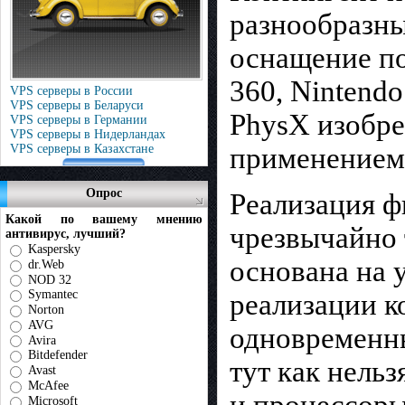
разнообразны
оснащение по
360, Nintend
VPS серверы в России
VPS серверы в Беларуси
PhysX изобре
VPS серверы в Германии
VPS серверы в Нидерландах
применением 
VPS серверы в Казахстане
Опрос
Реализация фи
Какой по вашему мнению
чрезвычайно 
антивирус, лучший?
Kaspersky
основана на 
dr.Web
NOD 32
Symantec
реализации к
Norton
AVG
одновременны
Avira
Bitdefender
тут как нель
Avast
McAfee
и процессоры
Microsoft