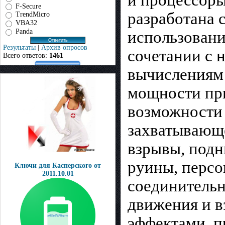
F-Secure
разработана 
TrendMicro
VBA32
Panda
использовани
Результаты
|
Архив опросов
сочетании с 
Всего ответов:
1461
вычислениям
мощности при
возможности 
захватывающе
взрывы, под
руины, персо
Ключи для Касперского от
2011.10.01
соединительн
движения и в
эффектами, п