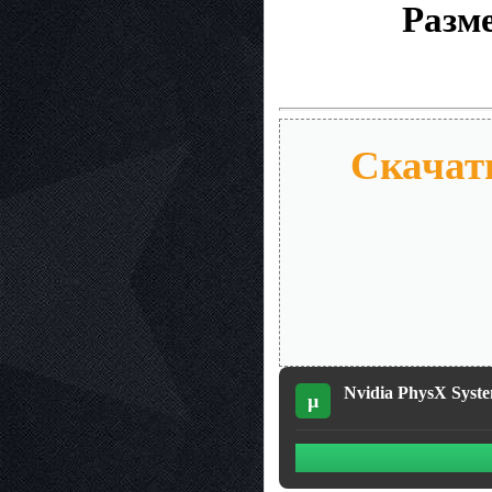
Разм
Скачать
Nvidia PhysX Syste
µ