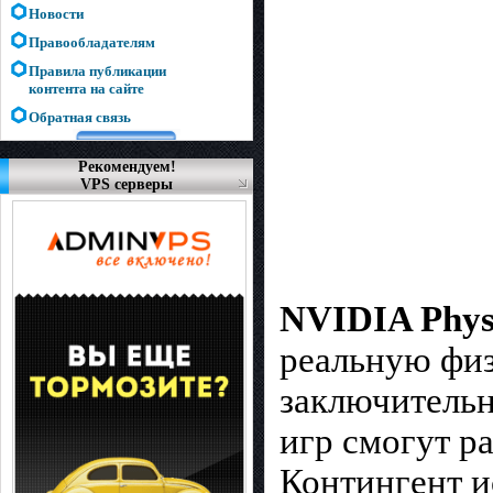
Новости
Правообладателям
Правила публикации
контента на сайте
Обратная связь
Рекомендуем!
VPS серверы
NVIDIA Phy
реальную физ
заключительн
игр смогут р
Контингент и