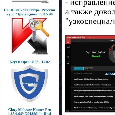
- исправлени
а также дово
СОЛО на клавиатуре. Русский
курс "Три в одном" 9.0.5.48
"узкоспециал
Keys Kasper 10.02 - 15.02
Glary Malware Hunter Pro
1.65.0.649 [2018/Mult+Rus]