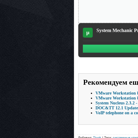
System Mechanic Pr
µ
Рекомендуем е
VMware Workstation 8
VMware Workstation 8.
System Nucleus 2.3.
DOC&TT 12.1 Update 
VoIP telephone on a c
Добавил:
Tivok
| Теги:
системные ути