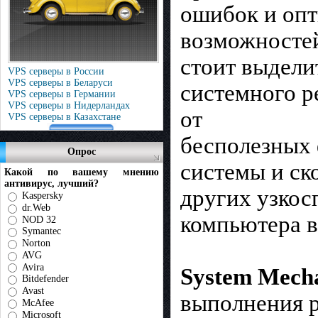
ошибок и опт
возможносте
стоит выдели
VPS серверы в России
VPS серверы в Беларуси
системного р
VPS серверы в Германии
VPS серверы в Нидерландах
от
VPS серверы в Казахстане
бесполезных 
Опрос
системы и ск
Какой по вашему мнению
антивирус, лучший?
других узкос
Kaspersky
dr.Web
компьютера в
NOD 32
Symantec
Norton
AVG
Avira
System Mech
Bitdefender
Avast
выполнения р
McAfee
Microsoft