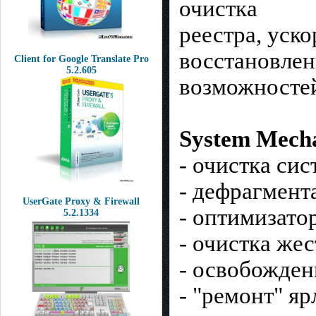
очистка
реестра, уск
восстановлен
Client for Google Translate Pro
5.2.605
возможносте
System Mecha
- очистка си
- дефрагмент
UserGate Proxy & Firewall
- оптимизато
5.2.1334
- очистка же
- освобожден
- "ремонт" я