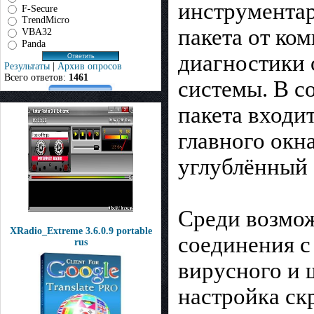
инструмента
F-Secure
TrendMicro
пакета от ком
VBA32
Panda
диагностики 
Результаты
|
Архив опросов
Всего ответов:
1461
системы. В с
пакета входи
главного окн
углублённый 
Среди возмо
XRadio_Extreme 3.6.0.9 portable
соединения с
rus
вирусного и 
настройка ск