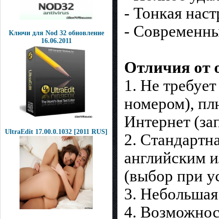
- Тонкая нас
- Современны
Ключи для Nod 32 обновление
16.06.2011
Отличия от 
1. Не требуе
номером), пл
Интернет (зап
UltraEdit 17.00.0.1032 [2011 RUS]
2. Стандартн
английским и
(выбор при у
3. Небольшая
4. Возможнос