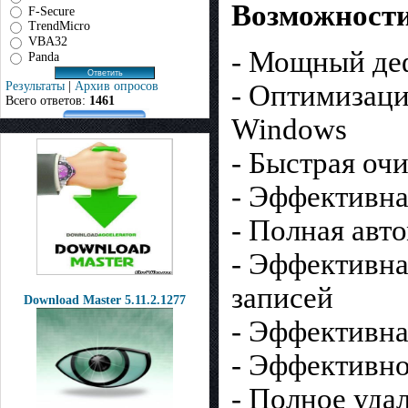
Возможности 
F-Secure
TrendMicro
VBA32
- Мощный деф
Panda
Результаты
|
Архив опросов
- Оптимизаци
Всего ответов:
1461
Windows
- Быстрая оч
- Эффективна
- Полная авт
- Эффективна
записей
Download Master 5.11.2.1277
- Эффективна
- Эффективно
- Полное уда