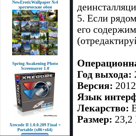
NewEroticWallpaper №4
деинсталляци
эротические обои
5. Если рядом
его содержим
(отредактиру
Операционна
Spring Awakening Photo
Screensaver 1.0
Год выхода:
Версия:
2012 
Язык интерф
Лекарство:
В
Размер:
23,2
Xrecode II 1.0.0.209 Final +
Portable (x86+x64)