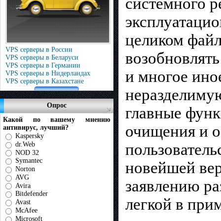
системного р
эксплуатацио
целиком файл
VPS серверы в России
возобновлять
VPS серверы в Беларуси
VPS серверы в Германии
и многое ино
VPS серверы в Нидерландах
VPS серверы в Казахстане
неразделимую
Опрос
главные функ
Какой по вашему мнению
очищения и 
антивирус, лучший?
Kaspersky
dr.Web
пользователь
NOD 32
Symantec
новейшей вер
Norton
AVG
заявлению ра
Avira
Bitdefender
легкой в при
Avast
McAfee
Microsoft